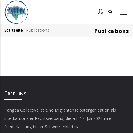
Direkt
zum
Inhalt
Startseite
-
Publications
Publications
Pfadnavigation
ÜBER UNS
Pangea Collective
ist eine Migrantenselbstorganisation als
interkantonaler Rechtsverband, die am 12. Juli 2020 ihre
Niederlassung in der Schweiz erklärt hat.