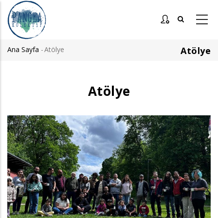
Ana
içeriğe
atla
Ana Sayfa
-
Atölye
Atölye
Sayfa
yolu
Atölye