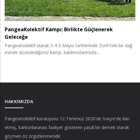
PangeaKolektif Kampı: Birlikte Güçlenerek
Geleceğe
PangeaKolektif olarak 3-4-5 Mayıs tarihlerinde Zürih'teki bir dağ
evinde düzenlediğimiz kamp, katılımcılarımızla…
HAKKIMIZDA
PangeaKolektif
kuruluşunu 12 Temmuz 2020'de İsviçre'de ilan
etmiş, kantonlararası faaliyet gösteren yasal bir dernek olarak
göçmen öz örgütlenmesidir.