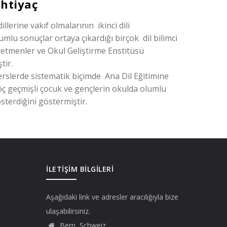
ihtiyaç
lerine vakıf olmalarının ikinci dili
lu sonuçlar ortaya çıkardığı birçok dil bilimci
tmenler ve Okul Geliştirme Enstitüsü
ştir.
 derslerde sistematik biçimde Ana Dil Eğitimine
öç geçmişli çocuk ve gençlerin okulda olumlu
sterdiğini göstermiştir.
İLETIŞIM BILGILERI
Aşağıdaki link ve adresler aracılığıyla bize
ulaşabilirsiniz.
Bern, Schweiz