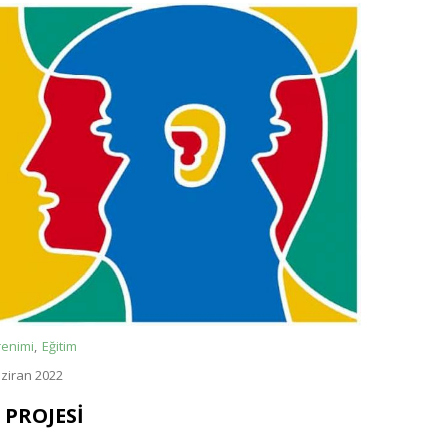
renimi
Eğitim
ziran 2022
 PROJESİ