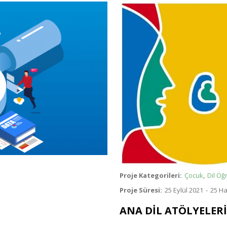
Görsel
Proje Kategorileri
Çocuk
Dil Öğ
Proje Süresi
25 Eylül 2021
-
25 Ha
ANA DİL ATÖLYELERİ