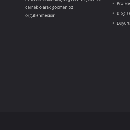
Projele
dernek olarak göçmen öz
Blog s
örgütlenmesidir.
Duyuru