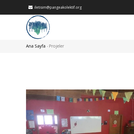
Ana
iletisim@pangeakolektif.org
içeriğe
atla
MAIN
NAVIGATION
Ana Sayfa
-
Projeler
Sayfa
yolu
Görsel