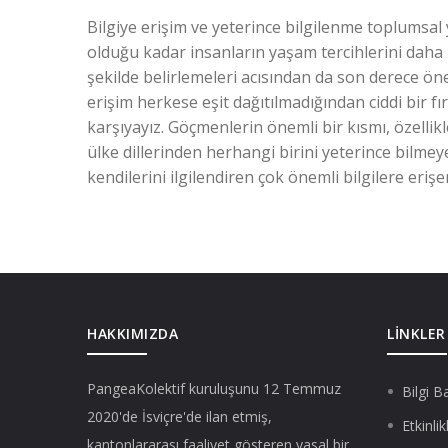
Bilgiye erişim ve yeterince bilgilenme toplumsal
olduğu kadar insanların yaşam tercihlerini daha bi
şekilde belirlemeleri acısından da son derece önem
erişim herkese eşit dağıtılmadığından ciddi bir fır
karşıyayız. Göçmenlerin önemli bir kısmı, özellik
ülke dillerinden herhangi birini yeterince bilmey
kendilerini ilgilendiren çok önemli bilgilere eri
HAKKIMIZDA
LINKLER
PangeaKolektif
kuruluşunu 12 Temmuz
Bilgi B
2020'de İsviçre'de ilan etmiş,
Etkinlik
kantonlararası faaliyet gösteren yasal bir