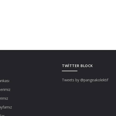
TWITTER BLOCK
Tweets by @pangeakolektif
ankası
lerimiz
rimiz
ayfamız
lar