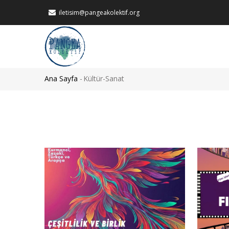
Ana
iletisim@pangeakolektif.org
içeriğe
atla
MAIN
NAVIGATION
Ana Sayfa
-
Kültür-Sanat
Sayfa
yolu