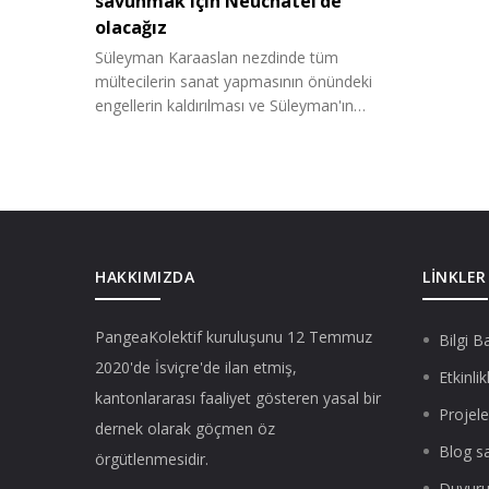
savunmak için Neuchâtel’de
olacağız
Süleyman Karaaslan nezdinde tüm
mültecilerin sanat yapmasının önündeki
engellerin kaldırılması ve Süleyman'ın…
HAKKIMIZDA
LINKLER
PangeaKolektif
kuruluşunu 12 Temmuz
Bilgi B
2020'de İsviçre'de ilan etmiş,
Etkinlik
kantonlararası faaliyet gösteren yasal bir
Projele
dernek olarak göçmen öz
Blog s
örgütlenmesidir.
Duyuru