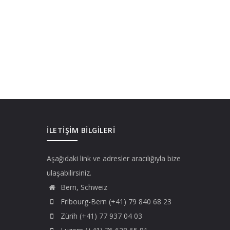
İLETIŞIM BILGILERI
Aşağıdaki link ve adresler aracılığıyla bize
ulaşabilirsiniz.
Bern, Schweiz
Fribourg-Bern (+41) 79 840 68 23
Zürih (+41) 77 937 04 03