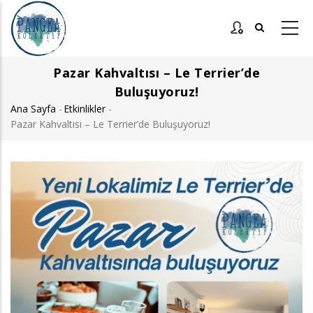
Ana
içeriğe
atla
Pazar Kahvaltısı – Le Terrier’de
Buluşuyoruz!
Ana Sayfa
-
Etkinlikler
-
Sayfa
Pazar Kahvaltısı – Le Terrier’de Buluşuyoruz!
yolu
Görsel