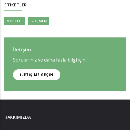
ETIKETLER
MÜLTECI
GÖÇMEN
İletişim
Sorularınız ve daha fazla bilgi için
İLETIŞIME GEÇIN
HAKKIMIZDA