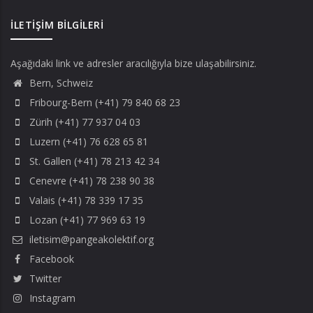
İLETIŞIM BILGILERI
Aşağıdaki link ve adresler aracılığıyla bize ulaşabilirsiniz.
Bern, Schweiz
Fribourg-Bern (+41) 79 840 68 23
Zürih (+41) 77 937 04 03
Luzern (+41) 76 628 65 81
St. Gallen (+41) 78 213 42 34
Cenevre (+41) 78 238 90 38
Valais (+41) 78 339 17 35
Lozan (+41) 77 969 63 19
iletisim@pangeakolektif.org
Facebook
Twitter
Instagram