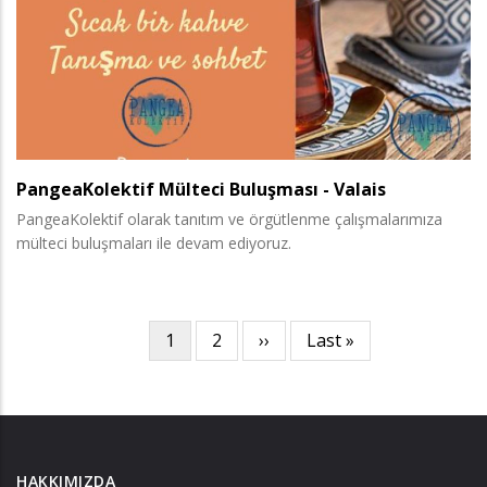
PangeaKolektif Mülteci Buluşması - Valais
PangeaKolektif olarak tanıtım ve örgütlenme çalışmalarımıza
mülteci buluşmaları ile devam ediyoruz.
Şu
1
Page
2
Sonraki
››
Son
Last »
Sayfalama
an
sayfa
sayfa
kullanılan
sayfa
HAKKIMIZDA