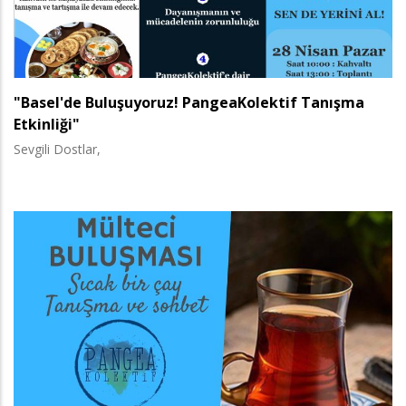
"Basel'de Buluşuyoruz! PangeaKolektif Tanışma
Etkinliği"
Sevgili Dostlar,