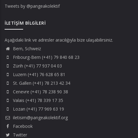
Tweets by @pangeakolektif
İLETIŞIM BILGILERI
Aşağıdaki link ve adresler aracılığıyla bize ulaşabilirsiniz.
Bern, Schweiz
Fribourg-Bern (+41) 79 840 68 23
Zürih (+41) 77 937 04 03
Luzern (+41) 76 628 65 81
St. Gallen (+41) 78 213 42 34
Cenevre (+41) 78 238 90 38
Valais (+41) 78 339 17 35
Lozan (+41) 77 969 63 19
iletisim@pangeakolektif.org
Facebook
Twitter