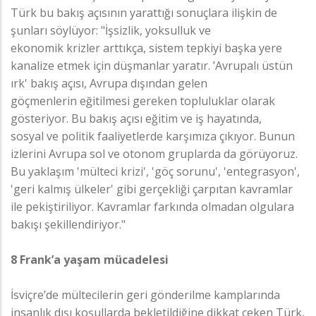
Türk bu bakış açısının yarattığı sonuçlara ilişkin de
şunları söylüyor: "İşsizlik, yoksulluk ve
ekonomik krizler arttıkça, sistem tepkiyi başka yere
kanalize etmek için düşmanlar yaratır. ’Avrupalı üstün
ırk' bakış açısı, Avrupa dışından gelen
göçmenlerin eğitilmesi gereken topluluklar olarak
gösteriyor. Bu bakış açısı eğitim ve iş hayatında,
sosyal ve politik faaliyetlerde karşımıza çıkıyor. Bunun
izlerini Avrupa sol ve otonom gruplarda da görüyoruz.
Bu yaklaşım 'mülteci krizi', 'göç sorunu', 'entegrasyon',
'geri kalmış ülkeler' gibi gerçekliği çarpıtan kavramlar
ile pekiştiriliyor. Kavramlar farkında olmadan olgulara
bakışı şekillendiriyor."
8 Frank’a yaşam mücadelesi
İsviçre’de mültecilerin geri gönderilme kamplarında
insanlık dışı koşullarda bekletildiğine dikkat çeken Türk,