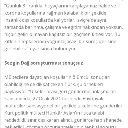
"Günlük 8 Frankla ihtiyaçlarını karşılayamaz halde ve
korona koşullarına rağmen kalabalık bir şekilde
insanlık dışı koşullarda kalıyorlar. İsviçre'de aynı
zamanda barınma, çalışma ve eğitim hakkından yoksun,
hiçbir geliri olmayan kağıtsız bir göçmen kitlesi var. Bu
kitlenin tepkilerinin yoğunlaşacağı bir süreç içerisine
girilebiliriz" uyarısında bulunuyor.
Sezgin Dağ soruşturması sonuçsuz
Mültecilere dayatılan koşulların ölümcül sonuçları
olabildiğine de dikkat çeken Türk, şu örnekleri
paylaşıyor: "Ülkeler arası geri gönderme anlaşmaları
kapsamında, 27 Ocak 2021 tarihinde Etiyopyalı
mülteciler sansasyonel bir şekilde ülkelerine gönderildi.
Kürt politik mülteci Hünkâr Aslan’ın iltica talebi
reddedildi, sınır dışı kararı alındı, günlerce hapishanede
bekletildi, göçmen örgütlenmelerinin tepkisi sonucu