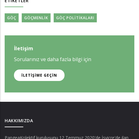
ETIKETLER
GÖÇ
GÖÇMENLIK
GÖÇ POLITIKALARI
İletişim
Sorularınız ve daha fazla bilgi için
İLETIŞIME GEÇIN
HAKKIMIZDA
PangeaKolektif
kuruluşunu 12 Temmuz 2020'de İsviçre'de ilan