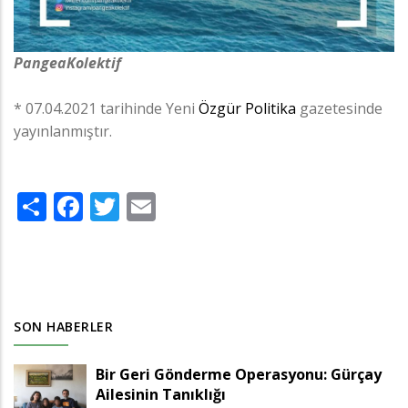
PangeaKolektif
* 07.04.2021 tarihinde Yeni
Özgür Politika
gazetesinde
yayınlanmıştır.
Share
Facebook
Twitter
Email
SON HABERLER
Bir Geri Gönderme Operasyonu: Gürçay
Ailesinin Tanıklığı