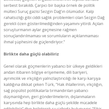
serbest bırakıldı. Çarpıcı bir başka örnek de politik
mülteci Suruç gazisi Sezgin Dağ’ın ölümüdür. Kalp
rahatsızlığı gibi ciddi sağlık problemleri olan Sezgin Dağ
gerekli özen gösterilmediğinden yaşamını yitirdi. Açılan
soruşturmanın aylar geçmesine rağmen
sonuçlandırılmaması ve sorumluların açıklanmaması
ihmal şüphesini de güçlendiriyor."
Birlikte daha güçlü olabiliriz
Genel olarak göçmenlerin yabancı bir ülkeye geldikleri
andan itibaren bilgiye erişememe, dili bariyeri,
ayrımcılık ve ırkçılığın yalnızlaştırıcılığı ile karşı karşıya
kaldığına dikkat çeken Türk, "Hak ihlallerinin, ırkçılığın,
sağ popülist politikalarla tırmandırılan yabancı
düşmanlığının, geri gönderilmelerin, dışlanmaların
karşısında hep birlikte daha güçlü şekilde mücadele
edilebiliriz" diye belirterek şu çağrıda bulunuyor: "Fikir