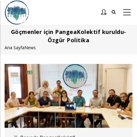
Ana
içeriğe
atla
Göçmenler için PangeaKolektif kuruldu-
Özgür Politika
Ana Sayfa
News
Sayfa
yolu
Görsel