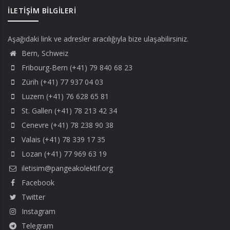
İLETIŞIM BILGILERI
Aşağıdaki link ve adresler aracılığıyla bize ulaşabilirsiniz.
Bern, Schweiz
Fribourg-Bern (+41) 79 840 68 23
Zürih (+41) 77 937 04 03
Luzern (+41) 76 628 65 81
St. Gallen (+41) 78 213 42 34
Cenevre (+41) 78 238 90 38
Valais (+41) 78 339 17 35
Lozan (+41) 77 969 63 19
iletisim@pangeakolektif.org
Facebook
Twitter
Instagram
Telegram