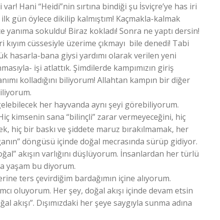
ar! Hani “Heidi”nin sırtına bindiği şu İsviçre’ye has iri
ilk gün öylece dikilip kalmıştım! Kaçmakla-kalmak
ice yanıma sokuldu! Biraz kokladı! Sonra ne yaptı dersin!
 iri kıyım cüssesiyle üzerime çıkmayı bile denedi! Tabi
ük hasarla-bana giysi yardımı olarak verilen yeni
ıyla- işi atlattık. Şimdilerde kampımızın giriş
nımı kolladığını biliyorum! Allahtan kampın bir diğer
iliyorum.
 gelebilecek her hayvanda aynı şeyi görebiliyorum.
ç kimsenin sana “bilinçli” zarar vermeyeceğini, hiç
, hiç bir baskı ve şiddete maruz bırakılmamak, her
ğanın” döngüsü içinde doğal mecrasında sürüp gidiyor.
oğal” akışın varlığını düşlüyorum. İnsanlardan her türlü
nca yaşam bu diyorum.
rine ters çevirdiğim bardağımın içine alıyorum.
ı oluyorum. Her şey, doğal akışı içinde devam etsin
al akışı”. Dışımızdaki her şeye saygıyla sunma adına