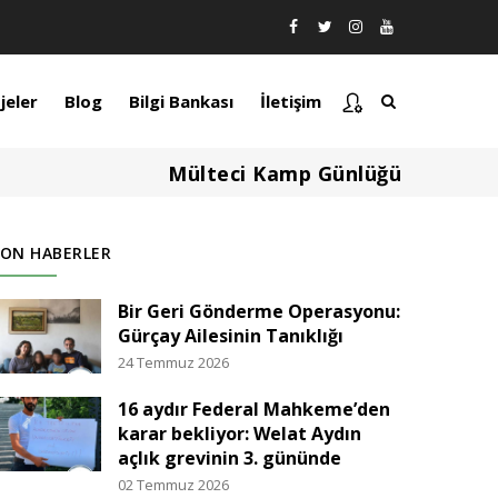
jeler
Blog
Bilgi Bankası
İletişim
Mülteci Kamp Günlüğü
SON HABERLER
Bir Geri Gönderme Operasyonu:
Gürçay Ailesinin Tanıklığı
24 Temmuz 2026
16 aydır Federal Mahkeme’den
karar bekliyor: Welat Aydın
açlık grevinin 3. gününde
02 Temmuz 2026