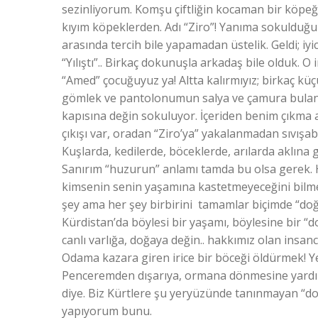
sezinliyorum. Komşu çiftliğin kocaman bir köpeği v
kıyım köpeklerden. Adı “Ziro”! Yanıma sokulduğu 
arasında tercih bile yapamadan üstelik. Geldi; iy
“Yılıştı”.. Birkaç dokunuşla arkadaş bile olduk. O
“Amed” çocuğuyuz ya! Altta kalırmıyız; birkaç küç
gömlek ve pantolonumun salya ve çamura bulanmas
kapısına değin sokuluyor. İçeriden benim çıkma a
çıkışı var, oradan “Ziro’ya” yakalanmadan sıvışab
Kuşlarda, kedilerde, böceklerde, arılarda aklına
Sanırım “huzurun” anlamı tamda bu olsa gerek. Hi
kimsenin senin yaşamına kastetmeyeceğini bilmek
şey ama her şey birbirini tamamlar biçimde “do
Kürdistan’da böylesi bir yaşamı, böylesine bir “d
canlı varlığa, doğaya değin.. hakkımız olan insa
Odama kazara giren irice bir böceği öldürmek! Ye
Penceremden dışarıya, ormana dönmesine yardımc
diye. Biz Kürtlere şu yeryüzünde tanınmayan “doğ
yapıyorum bunu.