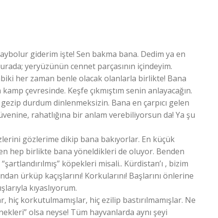
aybolur giderim işte! Sen bakma bana. Dedim ya en
 Burada; yeryüzünün cennet parçasının içindeyim.
iki her zaman benle olacak olanlarla birlikte! Bana
tım kamp çevresinde. Keşfe çıkmıştım senin anlayacağın.
ar gezip durdum dinlenmeksizin. Bana en çarpıcı gelen
venine, rahatlığına bir anlam verebiliyorsun da! Ya şu
erini gözlerime dikip bana bakıyorlar. En küçük
en hep birlikte bana yöneldikleri de oluyor. Benden
artlandırılmış” köpekleri misali.. Kürdistan’ı , bizim
dan ürküp kaçışlarını! Korkularını! Başlarını önlerine
ışlarıyla kıyaslıyorum.
, hiç korkutulmamışlar, hiç ezilip bastırılmamışlar. Ne
inekleri” olsa neyse! Tüm hayvanlarda aynı şeyi