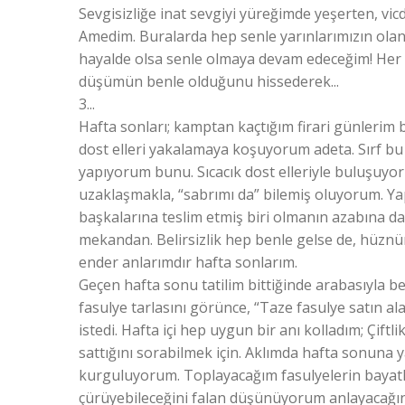
Sevgisizliğe inat sevgiyi yüreğimde yeşerten, vicd
Amedim. Buralarda hep senle yarınlarımızın olanc
hayalde olsa senle olmaya devam edeceğim! Her n
düşümün benle olduğunu hissederek...
3...
Hafta sonları; kamptan kaçtığım firari günlerim
dost elleri yakalamaya koşuyorum adeta. Sırf bu
yapıyorum bunu. Sıcacık dost elleriyle buluşuy
uzaklaşmakla, “sabrımı da” bilemiş oluyorum. Yap
başkalarına teslim etmiş biri olmanın azabına
mekandan. Belirsizlik hep benle gelse de, hüznü
ender anlarımdır hafta sonlarım.
Geçen hafta sonu tatilim bittiğinde arabasıyla 
fasulye tarlasını görünce, “Taze fasulye satın al
istedi. Hafta içi hep uygun bir anı kolladım; Çiftl
sattığını sorabilmek için. Aklımda hafta sonuna 
kurguluyorum. Toplayacağım fasulyelerin bayatl
çürüyebileceğini falan düşünüyorum anlayacağın.