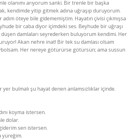
e olanımı arıyorum sanki. Bir trenle bir başka
ak, kendimde yitip gitmek adına uğraşıp duruyorum.
 adım öteye bile gidememiştim. Hayatın çivisi çıkmışsa
yhude bir caba diyor içimdeki ses. Beyhude bir uğraşı
 düşen damlaları seyrederken buluyorum kendimi. Her
uruyor! Akan nehre inat! Bir tek su damlası olsam
kaybolsam. Her nereye götürürse götürsün; ama sussun
ir yer bulmalı şu hayat denen anlamsızlıklar içinde.
nı koyma istersen.
lar.
derim sen istersen.
 yüreğim.