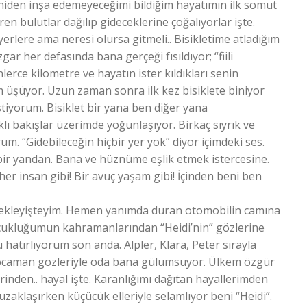
eniden inşa edemeyeceğimi bildiğim hayatımın ilk somut
ren bulutlar dağılıp gideceklerine çoğalıyorlar işte.
yerlere ama neresi olursa gitmeli.. Bisikletime atladığım
 her defasında bana gerçeği fısıldıyor; “fiili
nlerce kilometre ve hayatın ister kıldıkları senin
im üşüyor. Uzun zaman sonra ilk kez bisiklete biniyor
istiyorum. Bisiklet bir yana ben diğer yana
ı bakışlar üzerimde yoğunlaşıyor. Birkaç sıyrık ve
m. “Gidebileceğin hiçbir yer yok” diyor içimdeki ses.
bir yandan. Bana ve hüznüme eşlik etmek istercesine.
er insan gibi! Bir avuç yaşam gibi! İçinden beni ben
 bekleyişteyim. Hemen yanımda duran otomobilin camına
Çocukluğumun kahramanlarından “Heidi’nin” gözlerine
hatırlıyorum son anda. Alpler, Klara, Peter sırayla
caman gözleriyle oda bana gülümsüyor. Ülkem özgür
rinden.. hayal işte. Karanlığımı dağıtan hayallerimden
zaklaşırken küçücük elleriyle selamlıyor beni “Heidi”.