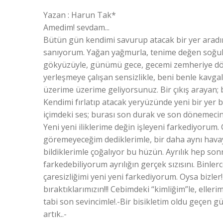
Yazan : Harun Tak*
Amedim! sevdam...
Bütün gün kendimi savurup atacak bir yer aradı
sanıyorum. Yağan yağmurla, tenime değen soğuk
gökyüzüyle, günümü gece, gecemi zemheriye dönü
yerleşmeye çalışan sensizlikle, beni benle kavga
üzerime üzerime geliyorsunuz. Bir çıkış arayan;
Kendimi fırlatıp atacak yeryüzünde yeni bir yer 
içimdeki ses; burası son durak ve son dönemeci
Yeni yeni iliklerime değin işleyeni farkediyorum.
göremeyeceğim dediklerimle, bir daha aynı hava
bildiklerimle çoğalıyor bu hüzün. Ayrılık hep son
farkedebiliyorum ayrılığın gerçek sızısını. Binler
çaresizliğimi yeni yeni farkediyorum. Oysa bizler
bıraktıklarımızın!!! Cebimdeki “kimliğim”le, elle
tabi son sevincimle!.-Bir bisikletim oldu geçen 
artık..-