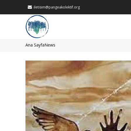
Ana
iletisim@pangeakolektif.org
içeriğe
atla
MAIN
NAVIGATION
Ana Sayfa
News
Sayfa
yolu
Görsel