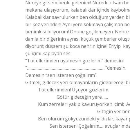
Nereye gitsem benle gelenimi! Nerede olsam benl
mekana ulaşıyorum, kalabalıklar içinde kaybolm
Kalabalıklar savrulurken ben olduğum yerden bir
bir kez yerinden! Aynı yere sokmaya çalışman be
benimkisi biliyorum! Önüne geçilemeyen. Nehre
damla bir diğerinin aynısı küçük çemberler oluşt
diyorum; düşsem şu koca nehrin içine! Eriyip 
şu içimi kaplayan ses.
“Tut ellerimden üşümesin gözlerim” demesin!
“..........................................................................................”demesin.
Demesin “sen istersen çoğalırım”.
Gitmeli; gidecek yeri olmayanların gidebileceği b
Tut ellerimden! Üşüyor gözlerim.
Götür gideceğin yere.......
Kum zerreleri yakıp kavuruyorken içimi; Adı
Gittiğin yer benle do
Ben olurum gökyüzündeki yıldızlar; kayar gi
Sen istersen! Çoğalırım..... avuçlarımda