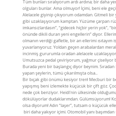
Tüm bunları sıralıyorum ardı ardına; bir daha y
olguları bunlar. Ama olmuyor! İçimi, beni ele geçi
Alelacele giyinip çıkıyorum odamdan. Gitmeli bir 
gibi uzaklaşıyorum kamptan. Yüzüme çarpan rüzgar
imkansızlardasın”, “gidecek hiçbir yerin yok”, “bi
önünde dikili duran yeni engellerin” diyor. Eller
olmanın verdiği gafletle, bir an ellerimi ısıtayım 
yuvarlanıyoruz. Yoldan geçen arabalardan merakl
incinmiş gururumla oradan alelacele uzaklaşıyoru
Umutsuzca pedal çeviriyorum, yağmur çiseliyor 
Burada yeni bir başlangıç diyor beynim. Sıradan h
yapan şeylerin, tümü çıkarılmışta olsa...
Bir bıçak gibi önümü kesiyor tren! Mecburi bir
yapışmış beni izlemekte küçücük bir çift göz. 
nede çok benziyor. Heidi’nin ülkesinde olduğumu 
dökülüyorlar dudaklarımdan. Gülümsüyorum! Ko
olsa diyorum! Adın “laşer”, tutsam o küçücük elle
biri daha yakıyor içimi. Otomobil yanı başımdan u