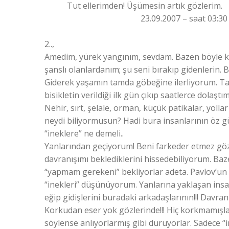
Tut ellerimden! Üşümesin artık gözlerim.
23.09.2007 – saat 03:30
2..,
Amedim, yürek yangınım, sevdam. Bazen böyle k
şanslı olanlardanım; şu seni bırakıp gidenlerin.
Giderek yaşamın tamda göbeğine ilerliyorum. Tab
bisikletin verildiği ilk gün çıkıp saatlerce dolaş
Nehir, sırt, şelale, orman, küçük patikalar, yoll
neydi biliyormusun? Hadi bura insanlarının öz gü
“ineklere” ne demeli..
Yanlarından geçiyorum! Beni farkeder etmez gözl
davranışımı beklediklerini hissedebiliyorum. Baz
“yapmam gerekeni” bekliyorlar adeta. Pavlov’un “ş
“inekleri” düşünüyorum. Yanlarına yaklaşan insan
eğip gidişlerini buradaki arkadaşlarının!!! Davran
Korkudan eser yok gözlerinde!!! Hiç korkmamışlar
söylense anlıyorlarmış gibi duruyorlar. Sadece “