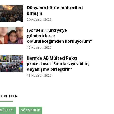
Dünyanın bütün mültecileri
birleşin
20 Haziran 2026
FA: “Beni Türkiye’ye
gönderirlerse
öldürüleceğimden korkuyorum”
15 Haziran 2026
Bern’de AB Mülteci Paktı
protestosu: “Sınırlar ayırabilir,
dayanışma birleştirir”
13 Haziran 2026
TIKETLER
MÜLTECI
GÖÇMENLIK