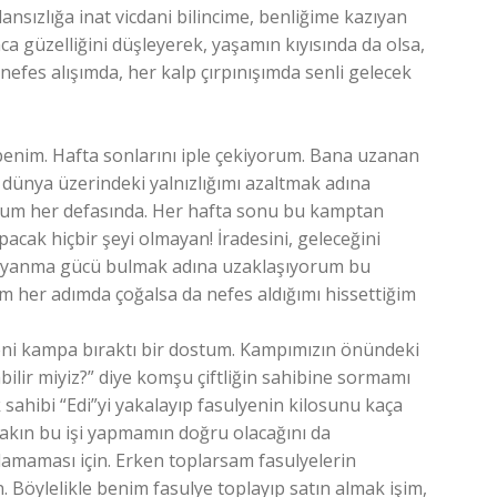
ansızlığa inat vicdani bilincime, benliğime kazıyan
a güzelliğini düşleyerek, yaşamın kıyısında da olsa,
efes alışımda, her kalp çırpınışımda senli gelecek
 benim. Hafta sonlarını iple çekiyorum. Bana uzanan
 dünya üzerindeki yalnızlığımı azaltmak adına
orum her defasında. Her hafta sonu bu kamptan
acak hiçbir şeyi olmayan! İradesini, geleceğini
 dayanma gücü bulmak adına uzaklaşıyorum bu
m her adımda çoğalsa da nefes aldığımı hissettiğim
beni kampa bıraktı bir dostum. Kampımızın önündeki
abilir miyiz?” diye komşu çiftliğin sahibine sormamı
ik sahibi “Edi”yi yakalayıp fasulyenin kilosunu kaça
yakın bu işi yapmamın doğru olacağını da
amaması için. Erken toplarsam fasulyelerin
 Böylelikle benim fasulye toplayıp satın almak işim,