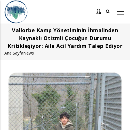
Ana
içeriğe
atla
Vallorbe Kamp Yönetiminin İhmalinden
Kaynaklı Otizmli Çocuğun Durumu
Kritikleşiyor: Aile Acil Yardım Talep Ediyor
Ana Sayfa
News
Sayfa
yolu
Görsel