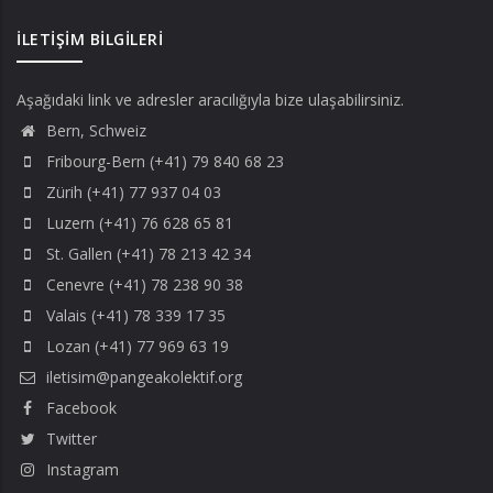
İLETIŞIM BILGILERI
Aşağıdaki link ve adresler aracılığıyla bize ulaşabilirsiniz.
Bern, Schweiz
Fribourg-Bern (+41) 79 840 68 23
Zürih (+41) 77 937 04 03
Luzern (+41) 76 628 65 81
St. Gallen (+41) 78 213 42 34
Cenevre (+41) 78 238 90 38
Valais (+41) 78 339 17 35
Lozan (+41) 77 969 63 19
iletisim@pangeakolektif.org
Facebook
Twitter
Instagram