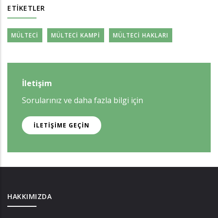
ETIKETLER
MÜLTECI
MÜLTECI KAMPI
MÜLTECI HAKLARI
İletişim
Sorularınız ve daha fazla bilgi için
İLETIŞIME GEÇIN
HAKKIMIZDA