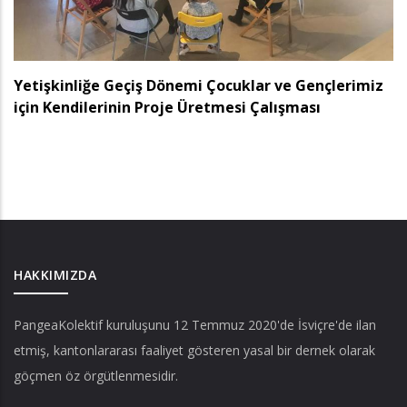
Yetişkinliğe Geçiş Dönemi Çocuklar ve Gençlerimiz
için Kendilerinin Proje Üretmesi Çalışması
HAKKIMIZDA
PangeaKolektif
kuruluşunu 12 Temmuz 2020'de İsviçre'de ilan
etmiş, kantonlararası faaliyet gösteren yasal bir dernek olarak
göçmen öz örgütlenmesidir.