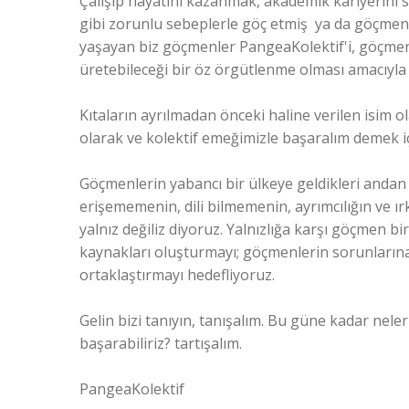
Çalışıp hayatını kazanmak, akademik kariyerini sü
gibi zorunlu sebeplerle göç etmiş ya da göçmen
yaşayan biz göçmenler PangeaKolektif'i, göçmen
üretebileceği bir öz örgütlenme olması amacıyla
Kıtaların ayrılmadan önceki haline verilen isim o
olarak ve kolektif emeğimizle başaralım demek i
Göçmenlerin yabancı bir ülkeye geldikleri andan it
erişememenin, dili bilmemenin, ayrımcılığın ve ırkç
yalnız değiliz diyoruz. Yalnızlığa karşı göçmen bi
kaynakları oluşturmayı; göçmenlerin sorunlarına 
ortaklaştırmayı hedefliyoruz.
Gelin bizi tanıyın, tanışalım. Bu güne kadar nel
başarabiliriz? tartışalım.
PangeaKolektif