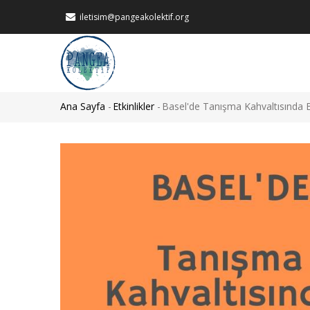
Ana
iletisim@pangeakolektif.org
içeriğe
atla
MAIN
NAVIGATION
Ana Sayfa
-
Etkinlikler
-
Basel'de Tanışma Kahvaltısında 
Sayfa
yolu
Görsel