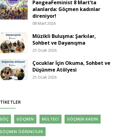
PangeaFeminist 8 Mart’ta
alanlarda: Göçmen kadınlar
direniyor!
08 Mart 2026
Müzikli Buluşma: Şarkılar,
Sohbet ve Dayanışma
25 Ocak 2026
Çocuklar İçin Okuma, Sohbet ve
Düşünme Atölyesi
25 Ocak 2026
TIKETLER
GÖÇ
GÖÇMEN
MÜLTECI
GÖÇMEN KADIN
GÖÇMEN ÖĞRENCILER