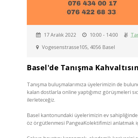
17 Aralık 2022
10:00 - 14:00
Ta
Vogesenstrasse105, 4056 Basel
Basel'de Tanışma Kahvaltısı
Tanışma buluşmalarımıza üyelerimizin de bulun
kalan dostlarla online yaptığımız görüşmeleri sı
ilerleteceğiz.
Basel kantonundaki üyelerimizin ev sahipliğind
öz örgütlenmesi PangeaKolektifimizi anlatmak iç