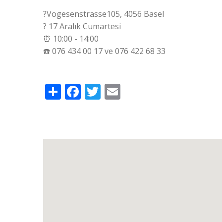
?Vogesenstrasse105, 4056 Basel
?️ 17 Aralık Cumartesi
⏰ 10:00 - 14:00
☎️ 076 434 00 17 ve 076 422 68 33
Share
Facebook
Twitter
Email