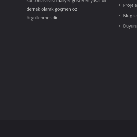
kantonlararası faaliyet gösteren yasal bir
Projele
dernek olarak göçmen öz
Blog s
örgütlenmesidir.
Duyuru