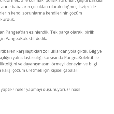
rdürmek, aile kurmak, politik sorunlar, çeşitli baskılar
 anne babaların çocukları olarak doğmuş İsviçre’de
lerin kendi sorunlarına kendilerinin çözüm
 kurduk.
lan Pangea’dan esinlendik. Tek parça olarak, birlik
çin PangeaKolektif dedik.
ibaren karşılaştıkları zorluklardan yola çıktık. Bilgiye
ılığın yalnızlaştırıcılığı karşısında PangeaKolektif ile
rlikteliğini ve dayanışmasını örmeyi; deneyim ve bilgi
karşı çözüm üretmek için kişisel çabaları
er yaptık? neler yapmayı düşünüyoruz? nasıl