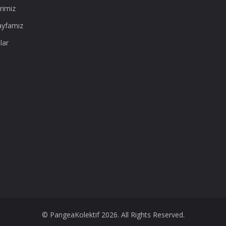
rimiz
ayfamız
lar
© PangeaKolektif 2026. All Rights Reserved.