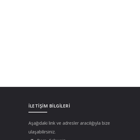
İLETIŞIM BILGILERI
Aşağıdaki link ve adresler aracılığıyla bize
ulaşabilirsiniz.