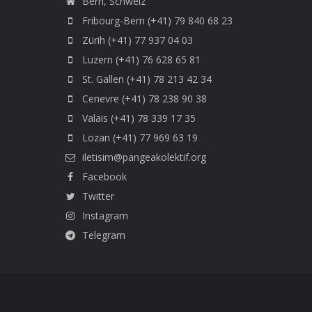
Bern, Schweiz
Fribourg-Bern (+41) 79 840 68 23
Zürih (+41) 77 937 04 03
Luzern (+41) 76 628 65 81
St. Gallen (+41) 78 213 42 34
Cenevre (+41) 78 238 90 38
Valais (+41) 78 339 17 35
Lozan (+41) 77 969 63 19
iletisim@pangeakolektif.org
Facebook
Twitter
Instagram
Telegram