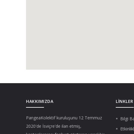
HAKKIMIZDA
LINKLER
PangeaKolektif
kuruluşunu 12 Temmuz
Bilgi B
2020'de İsviçre'de ilan etmiş,
Etkinlik