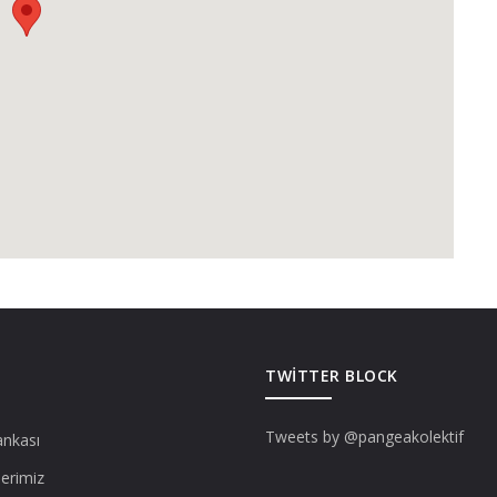
TWITTER BLOCK
Tweets by @pangeakolektif
ankası
lerimiz