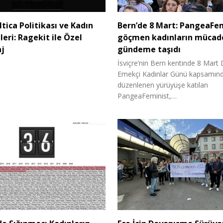
İltica Politikası ve Kadın
Bern’de 8 Mart: PangeaFe
leri: Ragekit ile Özel
göçmen kadınların mücade
j
gündeme taşıdı
İsviçre’nin Bern kentinde 8 Mart
Emekçi Kadınlar Günü kapsamın
düzenlenen yürüyüşe katılan
PangeaFeminist,…