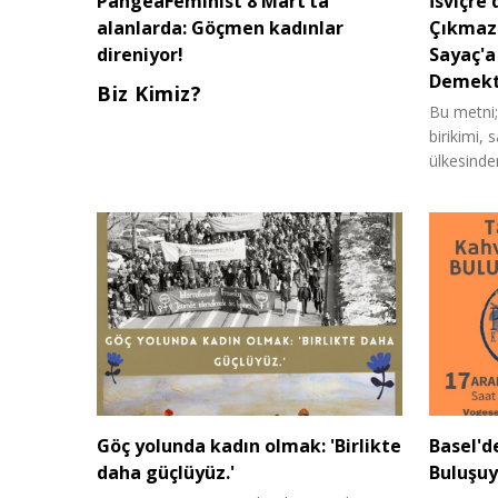
PangeaFeminist 8 Mart’ta
İsviçre
alanlarda: Göçmen kadınlar
Çıkmazı
direniyor!
Sayaç'a
Demekt
Biz Kimiz?
Bu metni;
birikimi,
ülkesind
Göç yolunda kadın olmak: 'Birlikte
Basel'd
daha güçlüyüz.'
Buluşuy