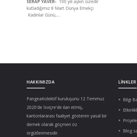
SERAP YAVER-
100 yılı aşkın süredir
kutladığımız 8 Mart Dünya Emekçi
Kadınlar Günü,…
Sayfalama
HAKKIMIZDA
LINKLER
PangeaKolektif
kuruluşunu 12 Temmuz
Bilgi B
2020'de İsviçre'de ilan etmiş,
Etkinlik
kantonlararası faaliyet gösteren yasal bir
Projele
dernek olarak göçmen öz
Blog s
örgütlenmesidir.