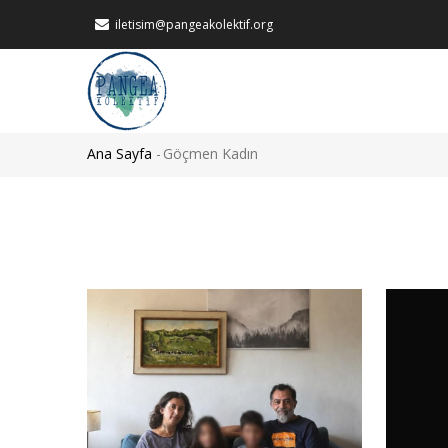
Ana
iletisim@pangeakolektif.org
içeriğe
atla
MAIN
NAVIGATION
Ana Sayfa
-
Göçmen Kadın
Sayfa
yolu