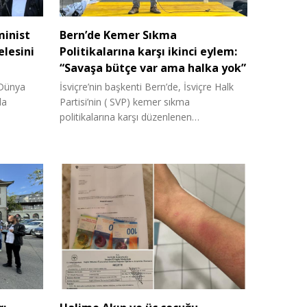
minist
Bern’de Kemer Sıkma
lesini
Politikalarına karşı ikinci eylem:
“Savaşa bütçe var ama halka yok”
 Dünya
İsviçre’nin başkenti Bern’de, İsviçre Halk
da
Partisi’nin ( SVP) kemer sıkma
politikalarına karşı düzenlenen…