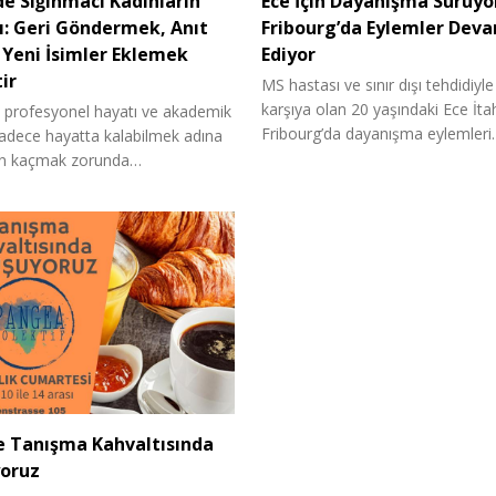
'de Sığınmacı Kadınların
Ece İçin Dayanışma Sürüyo
: Geri Göndermek, Anıt
Fribourg’da Eylemler Dev
 Yeni İsimler Eklemek
Ediyor
ir
MS hastası ve sınır dışı tehdidiyle
karşıya olan 20 yaşındaki Ece İtah
 profesyonel hayatı ve akademik
Fribourg’da dayanışma eylemler
 sadece hayatta kalabilmek adına
en kaçmak zorunda…
e Tanışma Kahvaltısında
oruz