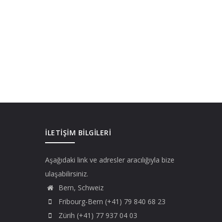
İLETIŞIM BILGILERI
Aşağıdaki link ve adresler aracılığıyla bize
ulaşabilirsiniz.
Bern, Schweiz
Fribourg-Bern (+41) 79 840 68 23
Zürih (+41) 77 937 04 03