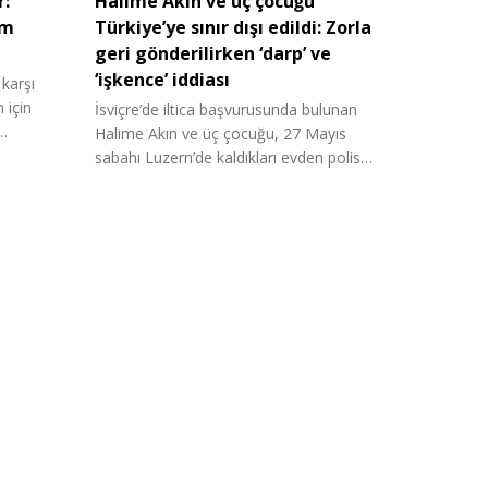
r:
Halime Akın ve üç çocuğu
am
Türkiye’ye sınır dışı edildi: Zorla
geri gönderilirken ‘darp’ ve
‘işkence’ iddiası
 karşı
 için
İsviçre’de iltica başvurusunda bulunan
i…
Halime Akın ve üç çocuğu, 27 Mayıs
sabahı Luzern’de kaldıkları evden polis…