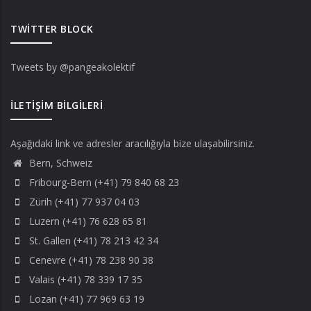
TWITTER BLOCK
Tweets by @pangeakolektif
İLETIŞIM BILGILERI
Aşağıdaki link ve adresler aracılığıyla bize ulaşabilirsiniz.
Bern, Schweiz
Fribourg-Bern (+41) 79 840 68 23
Zürih (+41) 77 937 04 03
Luzern (+41) 76 628 65 81
St. Gallen (+41) 78 213 42 34
Cenevre (+41) 78 238 90 38
Valais (+41) 78 339 17 35
Lozan (+41) 77 969 63 19