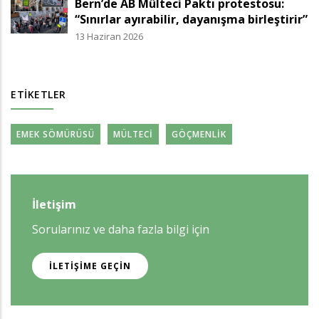
Bern’de AB Mülteci Paktı protestosu:
“Sınırlar ayırabilir, dayanışma birleştirir”
13 Haziran 2026
ETIKETLER
EMEK SÖMÜRÜSÜ
MÜLTECI
GÖÇMENLIK
İletişim
Sorularınız ve daha fazla bilgi için
İLETIŞIME GEÇIN