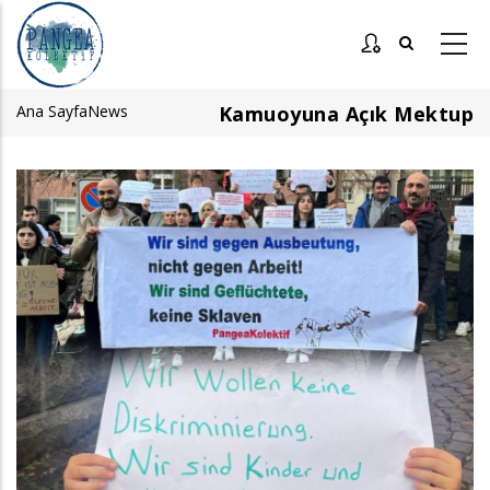
Ana
içeriğe
atla
Ana Sayfa
News
Kamuoyuna Açık Mektup
Sayfa
yolu
Görsel