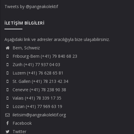
Tweets by @pangeakolektif
İLETIŞIM BILGILERI
Aşağıdaki link ve adresler aracılığıyla bize ulaşabilirsiniz.
Bern, Schweiz
Fribourg-Bern (+41) 79 840 68 23
Zürih (+41) 77 937 04 03
Luzern (+41) 76 628 65 81
St. Gallen (+41) 78 213 42 34
Cenevre (+41) 78 238 90 38
Valais (+41) 78 339 17 35
Lozan (+41) 77 969 63 19
iletisim@pangeakolektif.org
Facebook
Twitter