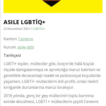
ASILE LGBTİQ+
23 November 2021
/
LGBTİQ+
Kanton
Cenevre
Kurum
asile-lgbt
Tarihçesi
LGBTİ+ kişiler, mülteciler gibi, İsviçre'de hâlâ büyük
ölçüde damgalanmaya ve ayrımcılığa maruz kalırken ve
genellikle dezavantajlı maddi ve psikososyal koşullarda
yaşarken, LGBTİ+ mültecilerin ikili profili, onları belirli
kırılganlık durumlarına maruz bırakıyor.
2016 yılında, genç bir gey mültecinin toplu barınma
evinde dövülmesi, LGBTİ + mültecilerin çeşitli Cenevre