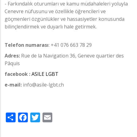
- Farkındalık oturumları ve kamu müdahaleleri yoluyla
Cenevre nüfusunu ve özellikle öğrencileri ve
göçmenleri özgünlükler ve hassasiyetler konusunda
bilinçlendirmek ve duyarlı hale getirmek.
Telefon numarası
: +41 076 663 78 29
Adres:
Rue de la Navigation 36, Geneve quartier des
Pâquis
facebook :
ASILE LGBT
e-mail:
info@asile-lgbt.ch
Share
Facebook
Twitter
Email