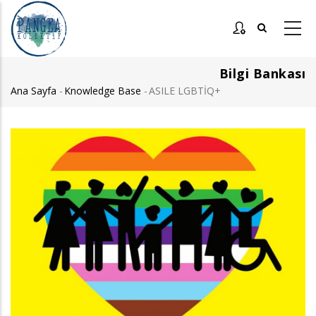
Ana
içeriğe
atla
Bilgi Bankası
Ana Sayfa
-
Knowledge Base
-
ASILE LGBTİQ+
Sayfa
yolu
Görsel