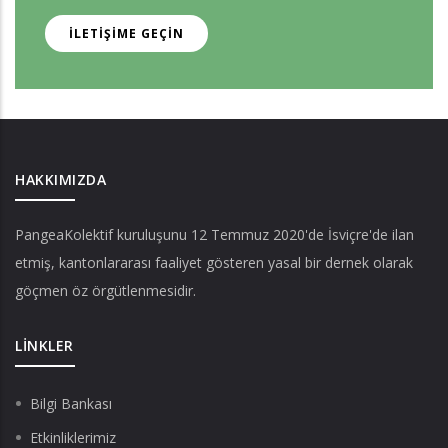
İLETIŞIME GEÇIN
HAKKIMIZDA
PangeaKolektif
kuruluşunu 12 Temmuz 2020'de İsviçre'de ilan
etmiş, kantonlararası faaliyet gösteren yasal bir dernek olarak
göçmen öz örgütlenmesidir.
LINKLER
Bilgi Bankası
Etkinliklerimiz