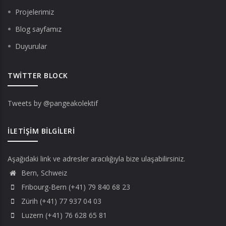
Projelerimiz
Blog sayfamız
Duyurular
TWITTER BLOCK
Tweets by @pangeakolektif
İLETIŞIM BILGILERI
Aşağıdaki link ve adresler aracılığıyla bize ulaşabilirsiniz.
Bern, Schweiz
Fribourg-Bern (+41) 79 840 68 23
Zürih (+41) 77 937 04 03
Luzern (+41) 76 628 65 81