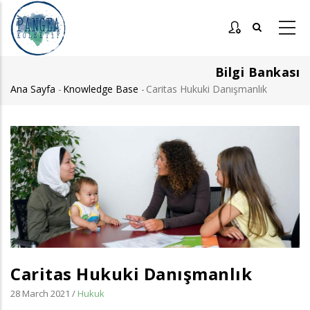
Ana
içeriğe
atla
Bilgi Bankası
Ana Sayfa
-
Knowledge Base
-
Caritas Hukuki Danışmanlık
Sayfa
yolu
Görsel
Caritas Hukuki Danışmanlık
28 March 2021
/
Hukuk