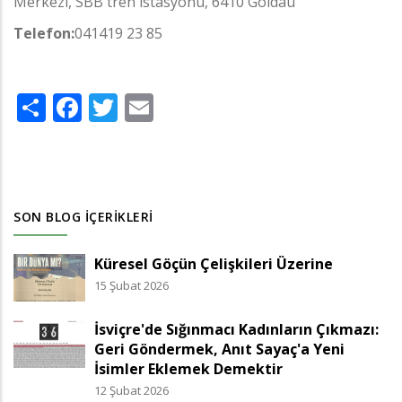
Merkezi, SBB tren istasyonu, 6410 Goldau
Telefon:
041419 23 85
Share
Facebook
Twitter
Email
SON BLOG İÇERIKLERI
Küresel Göçün Çelişkileri Üzerine
15 Şubat 2026
İsviçre'de Sığınmacı Kadınların Çıkmazı:
Geri Göndermek, Anıt Sayaç'a Yeni
İsimler Eklemek Demektir
12 Şubat 2026