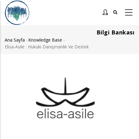
Ana
içeriğe
atla
Bilgi Bankası
Ana Sayfa
-
Knowledge Base
-
Sayfa
Elisa-Asile : Hukuki Danışmanlık Ve Destek
yolu
Görsel