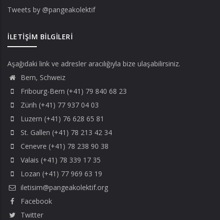
Tweets by @pangeakolektif
İLETIŞIM BILGILERI
Aşağıdaki link ve adresler aracılığıyla bize ulaşabilirsiniz.
Bern, Schweiz
Fribourg-Bern (+41) 79 840 68 23
Zürih (+41) 77 937 04 03
Luzern (+41) 76 628 65 81
St. Gallen (+41) 78 213 42 34
Cenevre (+41) 78 238 90 38
Valais (+41) 78 339 17 35
Lozan (+41) 77 969 63 19
iletisim@pangeakolektif.org
Facebook
Twitter