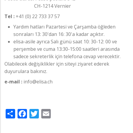
CH-1214 Vernier
Tel :
+41 (0) 22 733 37 57
Yardım hatları Pazartesi ve Çarşamba öğleden
sonraları 13: 30'dan 16: 30'a kadar açıktır.
elisa-asile ayrıca Salı günü saat 10: 30-12: 00 ve
perşembe ve cuma 13:30-15:00 saatleri arasında
sadece sekreterlik için telefona cevap verecektir.
Olabilecek değişiklikler için siteyi ziyaret ederek
duyurulara bakınız.
e-mail :
info@elisa.ch
Share
Facebook
Twitter
Email