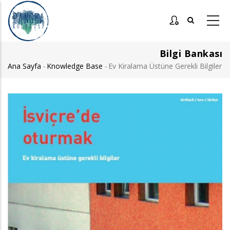
Ana
içeriğe
atla
Bilgi Bankası
Ana Sayfa
-
Knowledge Base
-
Ev Kiralama Üstüne Gerekli Bilgiler
Sayfa
yolu
Görsel