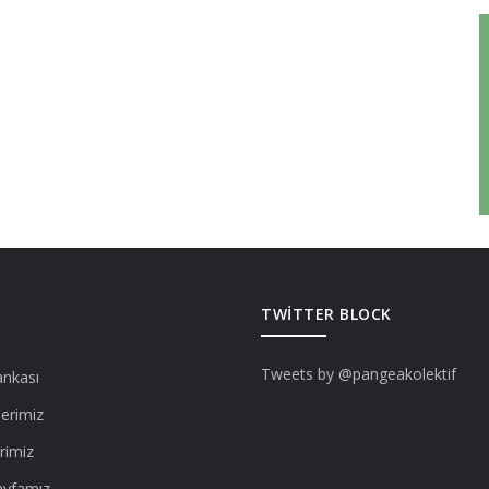
TWITTER BLOCK
Tweets by @pangeakolektif
ankası
lerimiz
rimiz
ayfamız