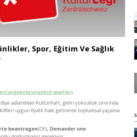
inlikler, Spor, Eğitim Ve Sağlık
r
hweiz/angebote/angebot-waehlen
iye adlandılan KültürKart, geliri yoksulluk sınırında
teklifleri uygun fiyatlı hale getirerek toplumsal yaşama
S
rte beantragen
(DE)
, Demander une
formu doldurmanız gerekiyor.