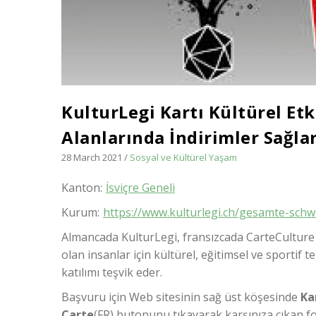
KulturLegi Kartı Kültürel Etk
Alanlarında İndirimler Sağla
28 March 2021
/
Sosyal ve Kültürel Yaşam
Kanton
İsviçre Geneli
Kurum
https://www.kulturlegi.ch/gesamte-sc
Almancada KulturLegi, fransızcada CarteCulture d
olan insanlar için kültürel, eğitimsel ve sportif 
katılımı teşvik eder.
Başvuru için Web sitesinin sağ üst köşesinde
Ka
Carte
(FR) butonunu tıkayarak karşınıza çıkan 