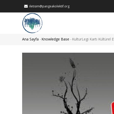
Ana
iletisim@pangeakolektif.org
içeriğe
atla
MAIN
NAVIGATION
Ana Sayfa
-
Knowledge Base
-
KulturLegi Kartı Kültürel E
Sayfa
yolu
Görsel