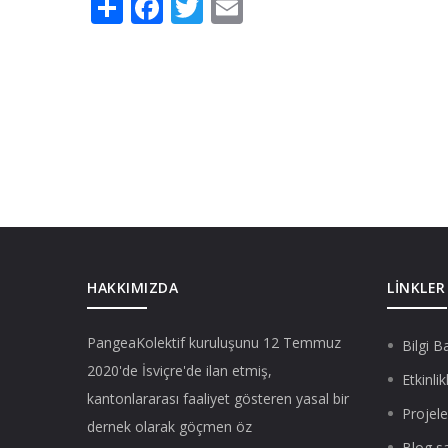
Share
Facebook
Twitter
Email
HAKKIMIZDA
LINKLER
PangeaKolektif
kuruluşunu 12 Temmuz
Bilgi B
2020'de İsviçre'de ilan etmiş,
Etkinlik
kantonlararası faaliyet gösteren yasal bir
Projele
dernek olarak göçmen öz
Blog s