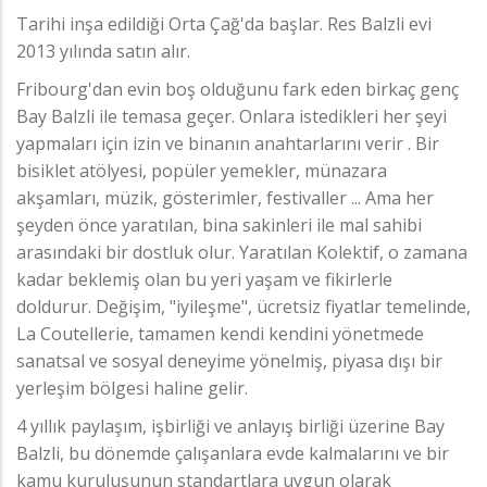
Tarihi inşa edildiği Orta Çağ'da başlar. Res Balzli evi
2013 yılında satın alır.
Fribourg'dan evin boş olduğunu fark eden birkaç genç
Bay Balzli ile temasa geçer. Onlara istedikleri her şeyi
yapmaları için izin ve binanın anahtarlarını verir . Bir
bisiklet atölyesi, popüler yemekler, münazara
akşamları, müzik, gösterimler, festivaller ... Ama her
şeyden önce yaratılan, bina sakinleri ile mal sahibi
arasındaki bir dostluk olur. Yaratılan Kolektif, o zamana
kadar beklemiş olan bu yeri yaşam ve fikirlerle
doldurur. Değişim, "iyileşme", ücretsiz fiyatlar temelinde,
La Coutellerie, tamamen kendi kendini yönetmede
sanatsal ve sosyal deneyime yönelmiş, piyasa dışı bir
yerleşim bölgesi haline gelir.
4 yıllık paylaşım, işbirliği ve anlayış birliği üzerine Bay
Balzli, bu dönemde çalışanlara evde kalmalarını ve bir
kamu kuruluşunun standartlara uygun olarak