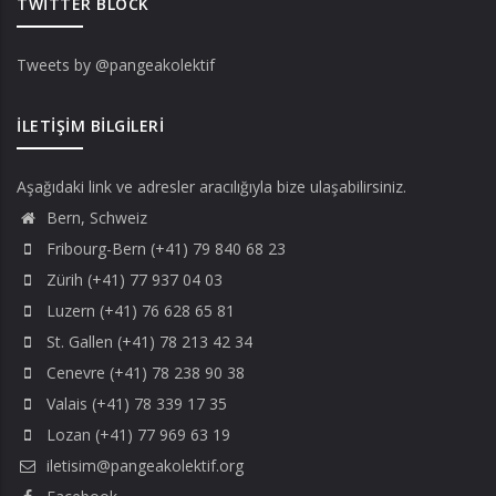
TWITTER BLOCK
Tweets by @pangeakolektif
İLETIŞIM BILGILERI
Aşağıdaki link ve adresler aracılığıyla bize ulaşabilirsiniz.
Bern, Schweiz
Fribourg-Bern (+41) 79 840 68 23
Zürih (+41) 77 937 04 03
Luzern (+41) 76 628 65 81
St. Gallen (+41) 78 213 42 34
Cenevre (+41) 78 238 90 38
Valais (+41) 78 339 17 35
Lozan (+41) 77 969 63 19
iletisim@pangeakolektif.org