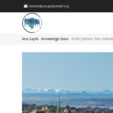
Ana
iletisim@pangeakolektif.org
içeriğe
atla
MAIN
NAVIGATION
Ana Sayfa
-
Knowledge Base
-
Zürih Şehrine Yeni Gelenle
Sayfa
yolu
Görsel