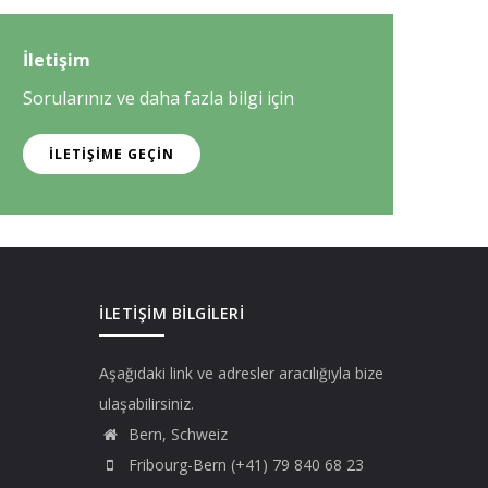
İletişim
Sorularınız ve daha fazla bilgi için
İLETIŞIME GEÇIN
İLETIŞIM BILGILERI
Aşağıdaki link ve adresler aracılığıyla bize
ulaşabilirsiniz.
Bern, Schweiz
Fribourg-Bern (+41) 79 840 68 23