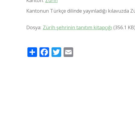
Kanton
Zürih
Kantonun Türkçe dilinde yayınladığı kılavuzda Züri
Dosya
Zürih şehrinin tanıtım kitapçığı
(356.1 KB
Share
Facebook
Twitter
Email