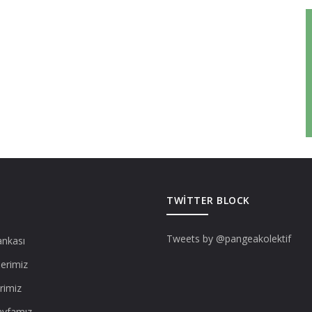
TWITTER BLOCK
Tweets by @pangeakolektif
ankası
lerimiz
rimiz
ayfamız