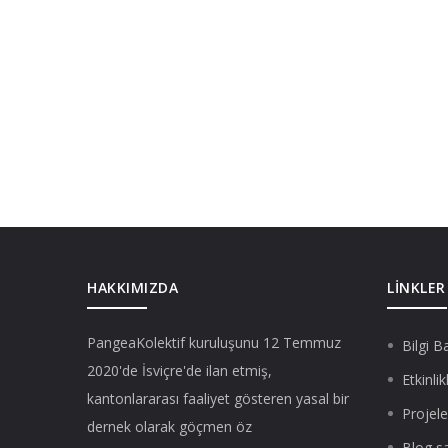
HAKKIMIZDA
LINKLER
PangeaKolektif
kuruluşunu 12 Temmuz
Bilgi B
2020'de İsviçre'de ilan etmiş,
Etkinlik
kantonlararası faaliyet gösteren yasal bir
Projele
dernek olarak göçmen öz
Blog s