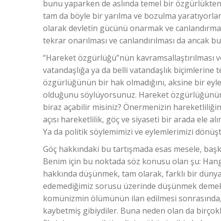
bunu yaparken de aslında temel bir özgürlükten
tam da böyle bir yarılma ve bozulma yaratıyorlar i
olarak devletin gücünü onarmak ve canlandırmak
tekrar onarılması ve canlandırılması da ancak bu
“Hareket özgürlüğü”nün kavramsallaştırılması ve
vatandaşlığa ya da belli vatandaşlık biçimlerine te
özgürlüğünün bir hak olmadığını, aksine bir eyle
olduğunu söylüyorsunuz. Hareket özgürlüğünün b
biraz açabilir misiniz? Önermenizin hareketliliği
açısı hareketlilik, göç ve siyaseti bir arada ele 
Ya da politik söylemimizi ve eylemlerimizi dönüş
Göç hakkındaki bu tartışmada esas mesele, baş
Benim için bu noktada söz konusu olan şu: Hangi 
hakkında düşünmek, tam olarak, farklı bir dün
edemediğimiz sorusu üzerinde düşünmek demekt
komünizmin ölümünün ilan edilmesi sonrasında, s
kaybetmiş gibiydiler. Buna neden olan da birçokl