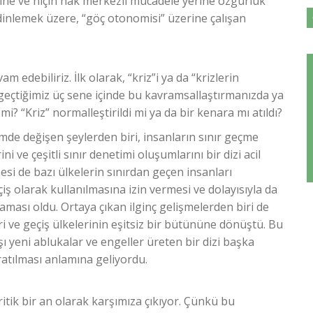
rine ve niçin hak merkezli mücadele yerine özgürlük
dinlemek üzere, “göç otonomisi” üzerine çalışan
am edebiliriz. İlk olarak, “kriz”i ya da “krizlerin
geçtiğimiz üç sene içinde bu kavramsallaştırmanızda ya
mi? “Kriz” normalleştirildi mi ya da bir kenara mı atıldı?
mde değişen şeylerden biri, insanların sınır geçme
i ve çeşitli sınır denetimi oluşumlarını bir dizi acil
esi de bazı ülkelerin sınırdan geçen insanları
ş olarak kullanılmasına izin vermesi ve dolayısıyla da
ması oldu. Ortaya çıkan ilginç gelişmelerden biri de
i ve geçiş ülkelerinin eşitsiz bir bütününe dönüştü. Bu
şı yeni ablukalar ve engeller üreten bir dizi başka
ratılması anlamına geliyordu.
ritik bir an olarak karşımıza çıkıyor. Çünkü bu