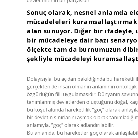
devlet mitinin bir parçasıdır.
Sonuç olarak, nesnel anlamda el
mücadeleleri kuramsallaştırmak i
alan sunuyor. Diğer bir ifadeyle,
bir mücadeleye dair bazı senaryo
ölçekte tam da burnumuzun dibin
şekliyle mücadeleyi kuramsallaş
Dolayısıyla, bu açıdan bakıldığında bu hareketlil
gerçekten de insan olmanın anlamının ontolojik 
özgürlüğün fiili uygulamasıdır. Dünyanın savunma
tanımlanmış devletlerden oluştuğunu doğal, ka
bu koşul altında hareketlilik “göç” olarak anlaşıla
bir devletin sınırlarını aşmak olarak tanımladığ
anlamıyla, “göç” olarak adlandırılabilir.
Bu anlamda, bu hareketler göç olarak anlaşılabili