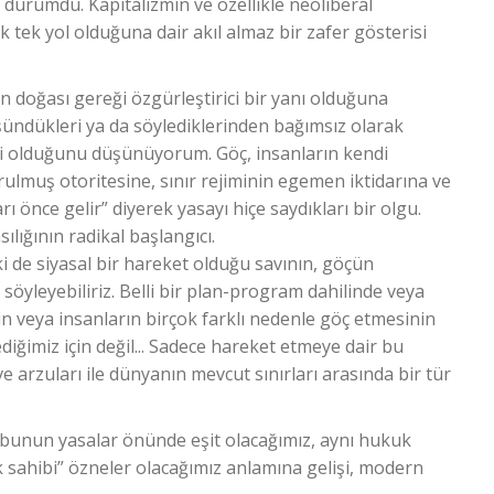
 durumdu. Kapitalizmin ve özellikle neoliberal
 tek yol olduğuna dair akıl almaz bir zafer gösterisi
n doğası gereği özgürleştirici bir yanı olduğuna
ündükleri ya da söylediklerinden bağımsız olarak
i olduğunu düşünüyorum. Göç, insanların kendi
turulmuş otoritesine, sınır rejiminin egemen iktidarına ve
ı önce gelir” diyerek yasayı hiçe saydıkları bir olgu.
lığının radikal başlangıcı.
 de siyasal bir hareket olduğu savının, göçün
yleyebiliriz. Belli bir plan-program dahilinde veya
için veya insanların birçok farklı nedenle göç etmesinin
ediğimiz için değil... Sadece hareket etmeye dair bu
e arzuları ile dünyanın mevcut sınırları arasında bir tür
, bunun yasalar önünde eşit olacağımız, aynı hukuk
ak sahibi” özneler olacağımız anlamına gelişi, modern