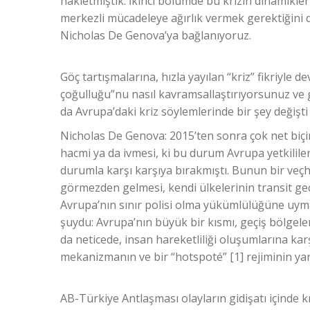
nakletmiştik. İkinci bölümde bu krizin dinamikle
merkezli mücadeleye ağırlık vermek gerektiğini 
Nicholas De Genova’ya bağlanıyoruz.
Göç tartışmalarına, hızla yayılan “kriz” fikriyle dev
çoğulluğu”nu nasıl kavramsallaştırıyorsunuz ve 
da Avrupa’daki kriz söylemlerinde bir şey değişti 
Nicholas De Genova: 2015’ten sonra çok net biçi
hacmi ya da ivmesi, ki bu durum Avrupa yetkililerin
durumla karşı karşıya bırakmıştı. Bunun bir veçh
görmezden gelmesi, kendi ülkelerinin transit geçi
Avrupa’nın sınır polisi olma yükümlülüğüne uyma
şuydu: Avrupa’nın büyük bir kısmı, geçiş bölgeler
da neticede, insan hareketliliği oluşumlarına kar
mekanizmanın ve bir “hotspoté” [1] rejiminin ya
AB-Türkiye Antlaşması olayların gidişatı içinde k