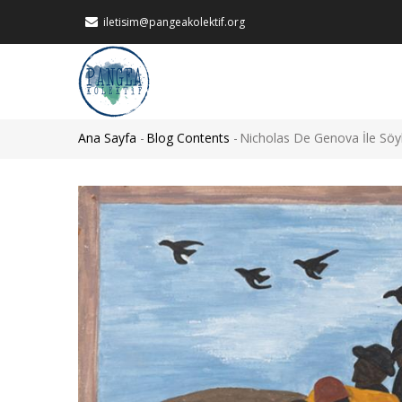
Ana
iletisim@pangeakolektif.org
içeriğe
atla
MAIN
NAVIGATION
Ana Sayfa
-
Blog Contents
-
Nicholas De Genova İle Söyl
Sayfa
yolu
Görsel