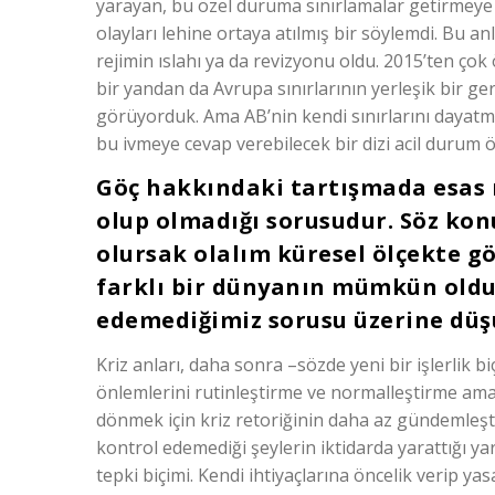
yarayan, bu özel duruma sınırlamalar getirmeye n
olayları lehine ortaya atılmış bir söylemdi. Bu 
rejimin ıslahı ya da revizyonu oldu. 2015’ten çok
bir yandan da Avrupa sınırlarının yerleşik bir ge
görüyorduk. Ama AB’nin kendi sınırlarını dayatma
bu ivmeye cevap verebilecek bir dizi acil durum ö
Göç hakkındaki tartışmada esas
olup olmadığı sorusudur. Söz kon
olursak olalım küresel ölçekte 
farklı bir dünyanın mümkün oldu
edemediğimiz sorusu üzerine dü
Kriz anları, daha sonra –sözde yeni bir işlerlik b
önlemlerini rutinleştirme ve normalleştirme amacı
dönmek için kriz retoriğinin daha az gündemleştir
kontrol edemediği şeylerin iktidarda yarattığı ya
tepki biçimi. Kendi ihtiyaçlarına öncelik verip y