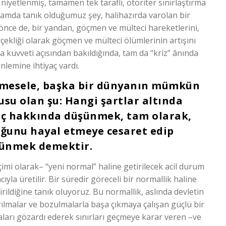
iyetlenmiş, tamamen tek taraflı, otoriter sınırlaştırma
anlamda tanık olduğumuz şey, halihazırda varolan bir
 önce de, bir yandan, göçmen ve mülteci hareketlerini,
rçekliği olarak göçmen ve mülteci ölümlerinin artışını
 kuvveti açısından bakıldığında, tam da “kriz” ânında
nlemine ihtiyaç vardı.
 mesele, başka bir dünyanın mümkün
usu olan şu: Hangi şartlar altında
göç hakkında düşünmek, tam olarak,
ğunu hayal etmeye cesaret edip
şünmek demektir.
içimi olarak– “yeni normal” haline getirilecek acil durum
yla üretilir. Bir süredir göreceli bir normallik haline
ildiğine tanık oluyoruz. Bu normallik, aslında devletin
rılmalar ve bozulmalarla başa çıkmaya çalışan güçlü bir
asaları gözardı ederek sınırları geçmeye karar veren –ve