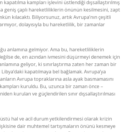
n kapatılma kampları işlevini üstlendiği dışsallaştırılmış
ha geniş çaplı hareketliliklerin önünün kesilmesini, zapt
ün kılacaktı. Biliyorsunuz, artık Avrupa’nın çeşitli
rmıyor, dolayısıyla bu hareketlilik, bir zamanlar
uğu anlamına gelmiyor. Ama bu, hareketliliklerin
ğilse de, en azından ivmesini düşürmeyi denemek için
anlamına geliyor, ki sınırlaştırma zaten her zaman bir
ri Libya’daki kapatılmaya bel bağlamak. Avrupa’ya
nsanların Avrupa topraklarına asla ayak basmamasını
i/kampları kuruldu. Bu, uzunca bir zaman önce –
iden kurulan ve güçlendirilen sınır dışsallaştırılması
anüstü hal ve acil durum yetkilendirmesi olarak krizin
ilişkisine dair muhtemel tartışmaların önünü kesmeye