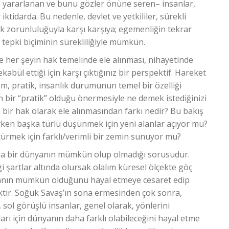
 yararlanan ve bunu gözler önüne seren– insanlar,
ktidarda. Bu nedenle, devlet ve yetkililer, sürekli
 zorunluluğuyla karşı karşıya; egemenliğin tekrar
 tepki biçiminin sürekliliğiyle mümkün.
 her şeyin hak temelinde ele alınması, nihayetinde
kabül ettiği için karşı çıktığınız bir perspektif. Hareket
m, pratik, insanlık durumunun temel bir özelliği
ir “pratik” olduğu önermesiyle ne demek istediğinizi
n bir hak olarak ele alınmasından farkı nedir? Bu bakış
alırken başka türlü düşünmek için yeni alanlar açıyor mu?
türmek için farklı/verimli bir zemin sunuyor mu?
ka bir dünyanın mümkün olup olmadığı sorusudur.
şartlar altında olursak olalım küresel ölçekte göç
yanın mümkün olduğunu hayal etmeye cesaret edip
ir. Soğuk Savaş’ın sona ermesinden çok sonra,
ol görüşlü insanlar, genel olarak, yönlerini
arı için dünyanın daha farklı olabileceğini hayal etme