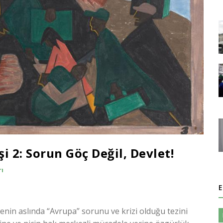
i 2: Sorun Göç Değil, Devlet!
rı
E
enin aslında “Avrupa” sorunu ve krizi olduğu tezini