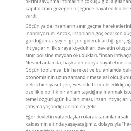
fikrini savunma ihtimalinin çöküşü gibi algılanan
kapitalizmin gezegen ölçeğinde hayal edilebilecek
vardı.
Göçün ya da insanların sınır geçme hareketlerini
inanmıyorum. Ancak, insanların göç ederken düş
gördüğümüz şeyin, göçün giderek arttığı gerçeğ
ihtiyaçlarını ilk sıraya koydukları, devletin oluş
sınır polisine meydan okudukları, “insan ihtiyaçlar
Nesnel anlamda, başka bir dünya hayal etme olası
Göçün toplumsal bir hareket ve bu anlamda belki
otonomisinin uzun zamandır meselesi olduğunu sö
belirli bir siyaset çerçevesinde formüle edildiği 
özellikle politik bir anlam taşıdığına inanmak ist
temel özgürlüğün kullanılması, insan ihtiyaçları v
çatışma yaşandığı anlamına gelir.
Eğer devletin vatandaşları olarak tanımlanırsak
kaidesinin altında yaşayacağımız, dolayısıyla “h