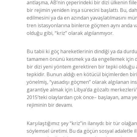
antlaşma, AB’nin çeperindeki bir dizi ülkenin fiile
bir rejimin yeniden inşa sürecini başlattı. Bu, da
edilmesini ya da en azından yavaşlatılmasını mümk
tren istasyonlarına binlerce göçmen aynı anda va
olduğu gibi, “kriz” olarak algılanmıyor.
Bu tabii ki göç hareketlerinin dindiği ya da durd
tamamen önünü kesmek ya da engellemek için de
bir dizi yeni yöntem gerektiren bir tepki olduğu 
tepkidir. Bunun aldığı en kötücül biçimlerden bi
yönelmiş, “yasadışı göçmen” olarak algılanan i
garantiye almak için Libya’da gözaltı merkezler
2015’teki olaylardan çok önce– başlayan, ama yen
rejiminin bir devamı.
Karşılaştığımız şey “kriz”in ilanıydı: bir tür olağ
söylemsel üretimi. Bu da göçün sosyal adaletle 