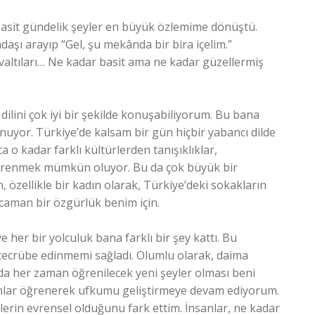
basit gündelik şeyler en büyük özlemime dönüştü.
daşı arayıp “Gel, şu mekânda bir bira içelim.”
valtıları… Ne kadar basit ama ne kadar güzellermiş
dilini çok iyi bir şekilde konuşabiliyorum. Bu bana
nuyor. Türkiye’de kalsam bir gün hiçbir yabancı dilde
o kadar farklı kültürlerden tanışıklıklar,
öğrenmek mümkün oluyor. Bu da çok büyük bir
, özellikle bir kadın olarak, Türkiye’deki sokakların
caman bir özgürlük benim için.
her bir yolculuk bana farklı bir şey kattı. Bu
ecrübe edinmemi sağladı. Olumlu olarak, daima
da her zaman öğrenilecek yeni şeyler olması beni
aşamlar öğrenerek ufkumu geliştirmeye devam ediyorum.
eylerin evrensel olduğunu fark ettim. İnsanlar, ne kadar