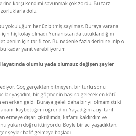
izlerine karşı kendimi savunmak çok zordu. Bu tarz
 zorluklarla dolu.
k bu yolculuğum henüz bitmiş sayılmaz. Buraya varana
için hiç kolay olmadı. Yunanistan’da tutuklandığım
t benim için tarifi zor. Bu nedenle fazla derinine inip o
bu kadar yanıt verebiliyorum.
? Hayatında olumlu yada olumsuz değişen şeyler
diyor. Göç gerçekten bitmeyen, bir türlü sonu
 acılar yaşadım, bir göçmenin başına gelecek en kötü
n erken geldi. Buraya geleli daha bir yıl olmamıştı ki
babamı kaybettiğimi öğrendim. Yaşadığım acıyı tarif
an etmeye dışarı çıktığımda, kafamı kaldırdım ve
 yukarı doğru ittiriyordu. Böyle bir acı yaşadıktan,
er şeyler hafif gelmeye başladı.