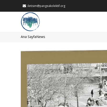
Ana
iletisim@pangeakolektif.org
içeriğe
atla
MAIN
NAVIGATION
Ana Sayfa
News
Sayfa
yolu
Görsel