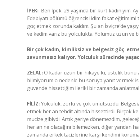
İPEK:
Ben İpek, 29 yaşında bir kürt kadınıyım. Ay
Edebiyatı bölümü öğrencisi idim fakat eğitimimi
göç etmek zorunda kaldım. Şu an İsviçre’de yaş
ve kedim varız bu yolculukta. Yolumuz uzun ve 
Bir çok kadın, kimliksiz ve belgesiz göç etme
savunmasız kalıyor. Yolculuk sürecinde yaşad
ZELAL:
O kadar uzun bir hikaye ki, üstelik bunu 
bilmiyorum o nedenle bu soruya yanıt vermek is
güvende hissettiğim ileriki bir zamanda anlatmak
FİLİZ:
Yolculuk, zorlu ve çok umutsuzdu. Belgesi
etmek her an tehdit altında hissettirdi. Birçok
mucize gibiydi. Artık geriye dönemezdim, geleceğ
her an ne olacağını bilemezken, diğer yandan ha
zamanda erkek tacizlerine karşı kendimi korum