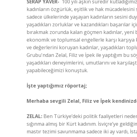
SERAP YAVER-
100 yılı aşkın süredir kutladığı
kadınların özgürlük, eşitlik ve hak mücadelesin
sadece ülkelerinde yaşayan kadınların sesini d
yaşadıkları zorluklar ve kazandıkları başarılar iç
bırakmak zorunda kalan göçmen kadınlar, yeni b
ekonomik ve toplumsal engellerle karşı karşıya k
ve değerlerini koruyan kadınlar, yaşadıkları top
Grubu'ndan Zelal, Filiz ve İpek ile yaptığım bu s
yaşadıkları deneyimlerini, umutlarını ve karşılaş
yapabileceğimizi konuştuk.
İşte yaptığımız röportaj;
Merhaba sevgili Zelal, Filiz ve İpek kendini
ZELAL:
Ben Türkiye’deki politik faaliyetleri neden
sığınma almış bir Kürt kadınım. İsviçre’ye geldiğ
mastır tezimi savunmama sadece iki ay vardı, İst