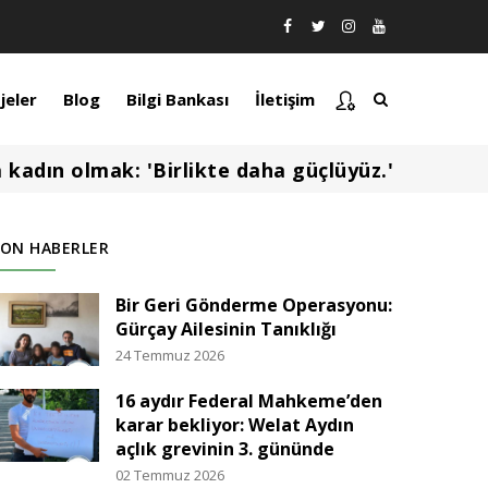
jeler
Blog
Bilgi Bankası
İletişim
 kadın olmak: 'Birlikte daha güçlüyüz.'
SON HABERLER
Bir Geri Gönderme Operasyonu:
Gürçay Ailesinin Tanıklığı
24 Temmuz 2026
16 aydır Federal Mahkeme’den
karar bekliyor: Welat Aydın
açlık grevinin 3. gününde
02 Temmuz 2026