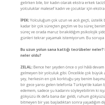
gelirken bile, bir kadın olarak ekstra erkek tac
yolculuklar malesef kadın ve çocuklar için ekstra
İPEK:
Yolculuğum çok uzun ve acılı geçti, üsteli
kadar bir çok süreçten geçtim ve bu süreç benim 
süreç ve orada maruz bırakıldığım psikolojik şidde
günleri tekrar yaşamak istemiyorum. Bu soruya 
Bu uzun yolun sana kattığı tecrübeler neler
neler oldu?
ZELAL:
Bence her şeyden önce o yol hâlâ devam e
gelmeyen bir yolculuk gibi. Öncelikle çok büyük
şey, herkesin en çok korktuğu şey benim başıma e
bir gece yarısı gelen telefonla Türkiye’de kalan 
edemem, sadece şu kadarını söyleyebilirim ki isy
gökyüzü ilk defa bana dar geldi, ruhum gökyüzünü
bitmeyen bir yas başladıktan sonra yaşadığım diğ