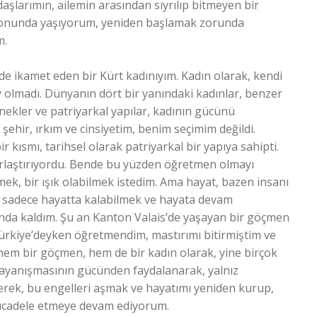
aşlarımın, ailemin arasından sıyrılıp bitmeyen bir
ntonunda yaşıyorum, yeniden başlamak zorunda
m.
e ikamet eden bir Kürt kadınıyım. Kadın olarak, kendi
olmadı. Dünyanın dört bir yanındaki kadınlar, benzer
enekler ve patriyarkal yapılar, kadının gücünü
 şehir, ırkım ve cinsiyetim, benim seçimim değildi.
ısmı, tarihsel olarak patriyarkal bir yapıya sahipti.
rlaştırıyordu. Bende bu yüzden öğretmen olmayı
ek, bir ışık olabilmek istedim. Ama hayat, bazen insanı
 sadece hayatta kalabilmek ve hayata devam
unda kaldım. Şu an Kanton Valais’de yaşayan bir göçmen
Türkiye’deyken öğretmendim, mastırımı bitirmiştim ve
hem bir göçmen, hem de bir kadın olarak, yine birçok
dayanışmasının gücünden faydalanarak, yalnız
erek, bu engelleri aşmak ve hayatımı yeniden kurup,
ücadele etmeye devam ediyorum.