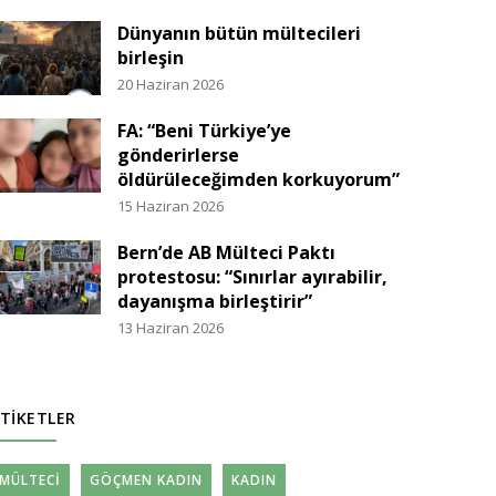
Dünyanın bütün mültecileri
birleşin
20 Haziran 2026
FA: “Beni Türkiye’ye
gönderirlerse
öldürüleceğimden korkuyorum”
15 Haziran 2026
Bern’de AB Mülteci Paktı
protestosu: “Sınırlar ayırabilir,
dayanışma birleştirir”
13 Haziran 2026
TIKETLER
MÜLTECI
GÖÇMEN KADIN
KADIN