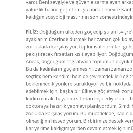
vardı. Beni sevgiyle ve güvenle sarmalayan arkad
yalnızlık haline göç ettim. Şu anda Cenevre Ka
kaldığım sosyoloji mastırının son sömestrindeyi
FİLİZ:
Doğduğum ülkeden göç edip şu an İsviçre'd
ayaklarım üzerinde durmak her zaman çok kolay 
zorluklarla karşılaşıyor; toplumsal normlar, gel
pekiştirecek fırsatları kısıtlayabiliyor. Doğduğum
Ancak, doğduğum coğrafyada toplumun büyük bir k
Bu da kadınların güçlenmesini, zaman zaman zo
seçtim; hem kendimi hem de çevremdekileri eğitm
beklenmedik yönlere sürüklüyor ve bir noktada,
edebilmek için, başka bir ülkeye göç etmek zor
kadın olarak, hayatımı sıfırdan inşa ediyorum. 
doktoraya hazırlık yapmayı planlıyordum. Şimdi 
zorlukla karşılaşıyorum. Bu mücadelede, kadın 
olmadığımı hissediyorum. Birbirimize destek ver
kariyerime kaldığım yerden devam etmek için m