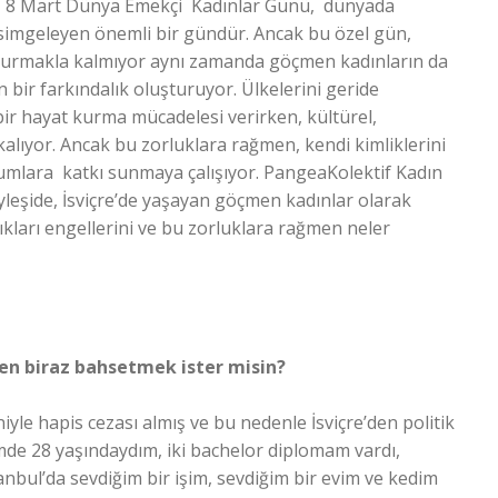
mız 8 Mart Dünya Emekçi Kadınlar Günü, dünyada
i simgeleyen önemli bir gündür. Ancak bu özel gün,
uyurmakla kalmıyor aynı zamanda göçmen kadınların da
in bir farkındalık oluşturuyor. Ülkelerini geride
ir hayat kurma mücadelesi verirken, kültürel,
alıyor. Ancak bu zorluklara rağmen, kendi kimliklerini
lumlara katkı sunmaya çalışıyor. PangeaKolektif Kadın
öyleşide, İsviçre’de yaşayan göçmen kadınlar olarak
tıkları engellerini ve bu zorluklara rağmen neler
zden biraz bahsetmek ister misin?
iyle hapis cezası almış ve bu nedenle İsviçre’den politik
imde 28 yaşındaydım, iki bachelor diplomam vardı,
anbul’da sevdiğim bir işim, sevdiğim bir evim ve kedim