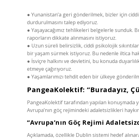
● Yunanistan’a geri gönderilmek, bizler için ciddi 
durdurulmasını talep ediyoruz.
● Yaşayacağımız tehlikeleri belgelerle sunduk. Bu
raporların dikkate alınmasını istiyoruz.
● Uzun süreli belirsizlik, ciddi psikolojik sıkınt
bir yaşam sürmek istiyoruz. Bu nedenle iltica ha
● İsviçre halkını ve devletini, bu konuda duyarlı
etmeye çağırıyoruz.
● Yaşamlarımızı tehdit eden bir ülkeye gönderil
PangeaKolektif: “Buradayız, Ç
PangeaKolektif tarafından yapılan konuşmada ya
Avrupa’nın göç rejimindeki adaletsizlikleri haykırm
“Avrupa’nın Göç Rejimi Adaletsiz
Açıklamada, özellikle Dublin sistemi hedef alınara