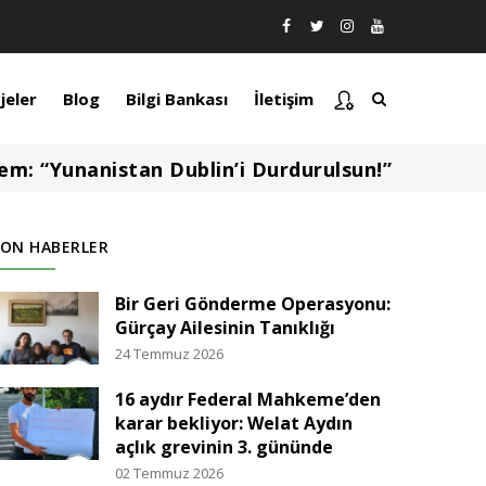
jeler
Blog
Bilgi Bankası
İletişim
em: “Yunanistan Dublin’i Durdurulsun!”
SON HABERLER
Bir Geri Gönderme Operasyonu:
Gürçay Ailesinin Tanıklığı
24 Temmuz 2026
16 aydır Federal Mahkeme’den
karar bekliyor: Welat Aydın
açlık grevinin 3. gününde
02 Temmuz 2026