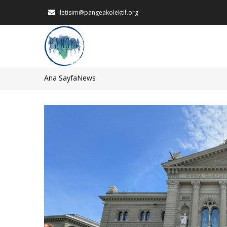
Ana
iletisim@pangeakolektif.org
içeriğe
atla
MAIN
NAVIGATION
Ana Sayfa
News
Sayfa
yolu
Görsel