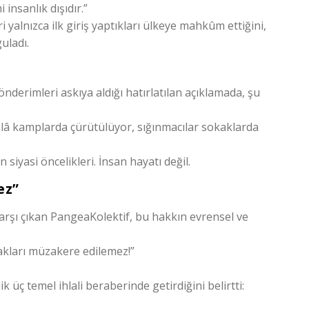
 insanlık dışıdır.”
yalnızca ilk giriş yaptıkları ülkeye mahkûm ettiğini,
uladı.
önderimleri askıya aldığı hatırlatılan açıklamada, şu
âlâ kamplarda çürütülüyor, sığınmacılar sokaklarda
siyasi öncelikleri. İnsan hayatı değil.
ez”
rşı çıkan PangeaKolektif, bu hakkın evrensel ve
akları müzakere edilemez!”
 üç temel ihlali beraberinde getirdiğini belirtti: