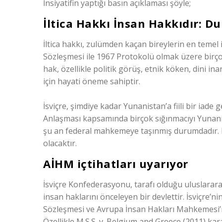
İnsiyatifin yaptığı basın açıklaması şöyle;
İltica Hakkı İnsan Hakkıdır: D
İltica hakkı, zulümden kaçan bireylerin en temel
Sözleşmesi ile 1967 Protokolü olmak üzere birçok
hak, özellikle politik görüş, etnik köken, dini in
için hayati öneme sahiptir.
İsviçre, şimdiye kadar Yunanistan’a fiili bir ia
Anlaşması kapsamında birçok sığınmacıyı Yunani
şu an federal mahkemeye taşınmış durumdadır. Bu 
olacaktır.
AİHM içtihatları uyarıyor
İsviçre Konfederasyonu, tarafı olduğu uluslarar
insan haklarını önceleyen bir devlettir. İsviçre’
Sözleşmesi ve Avrupa İnsan Hakları Mahkemesi’ni
Özellikle M.S.S. v. Belgium and Greece (2011) ka