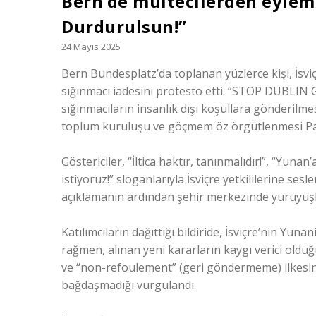
Bern’de mültecilerden eylem:
Durdurulsun!”
24 Mayıs 2025
Bern Bundesplatz’da toplanan yüzlerce kişi, İsv
sığınmacı iadesini protesto etti. “STOP DUBLIN 
sığınmacıların insanlık dışı koşullara gönderilmes
toplum kuruluşu ve göçmem öz örgütlenmesi Pan
Göstericiler, “İltica haktır, tanınmalıdır!”, “Yun
istiyoruz!” sloganlarıyla İsviçre yetkililerine se
açıklamanın ardından şehir merkezinde yürüyüşl
Katılımcıların dağıttığı bildiride, İsviçre’nin Yun
rağmen, alınan yeni kararların kaygı verici olduğ
ve “non-refoulement” (geri göndermeme) ilkesine
bağdaşmadığı vurgulandı.