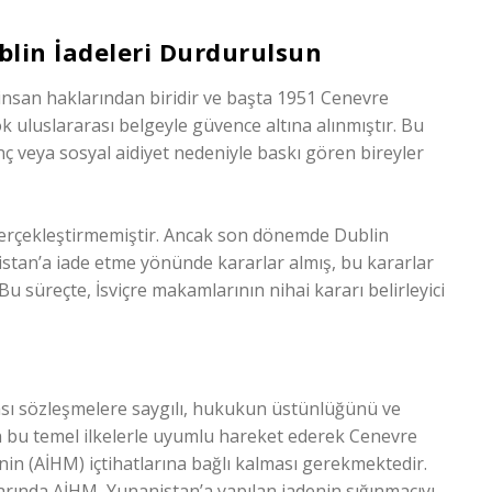
ublin İadeleri Durdurulsun
 insan haklarından biridir ve başta 1951 Cenevre
 uluslararası belgeyle güvence altına alınmıştır. Bu
anç veya sosyal aidiyet nedeniyle baskı gören bireyler
de gerçekleştirmemiştir. Ancak son dönemde Dublin
stan’a iade etme yönünde kararlar almış, bu kararlar
süreçte, İsviçre makamlarının nihai kararı belirleyici
ası sözleşmelere saygılı, hukukun üstünlüğünü ve
nin bu temel ilkelerle uyumlu hareket ederek Cenevre
n (AİHM) içtihatlarına bağlı kalması gerekmektedir.
rarında AİHM, Yunanistan’a yapılan iadenin sığınmacıyı