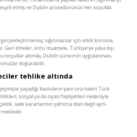
 tespit etmiş ve Dublin prosedürünün her koşulda
gerçekleştirmemiş; sığınmacılar için etkili koruma,
ır. Geri itmeler, kötü muamele, Türkiye’ye yasa dışı
Bu koşullar altında, Dublin sürecinin uygulanması,
sonuçlar doğurabilir.
ciler tehlike altında
 geçmişte yaşadığı baskıların yanı sıra halen Türk
likleri, sosyal ya da siyasi faaliyetleri nedeniyle
eklik, iade kararlarının yalnızca idari değil aynı
rmektedir.