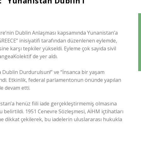
 “Yunanistan Dublin’i
içre’nin Dublin Anlaşması kapsamında Yunanistan’a
GREECE” inisiyatifi tarafından düzenlenen eylemde,
ine karşı tepkiler yükseldi. Eyleme çok sayıda sivil
geaKolektif de yer aldı.
an’a Dublin Durdurulsun!” ve “İnsanca bir yaşam
slendi. Etkinlik, federal parlamentonun önünde yapılan
e devam etti.
anistan’a henüz fiili iade gerçekleştirmemiş olmasına
u belirtildi. 1951 Cenevre Sözleşmesi, AİHM içtihatları
 dikkat çekilerek, bu iadelerin uluslararası hukukla