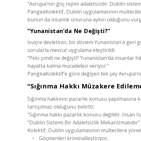
“Avrupa’nın göç rejimi adaletsizdir. Dublin sistemi
PangeaKolektif, Dublin uygulamasının mültecileri 
bunun da insanlık onuruna aykırı olduğunu vurg
“Yunanistan’da Ne Değişti?”
İsviçre devletinin, bir dönem Yunanistan’a geri g
sorularla mevcut uygulama eleştirildi:
“Peki şimdi ne değişti? Yunanistan’da insanlar h
hayatta kalma mücadelesi veriyor.”
PangeaKolektif’e göre değişen tek şey Avrupa’nın 
“Sığınma Hakkı Müzakere Edilem
Sığınma hakkının pazarlık konusu yapılmasına ka
tartışılmaz olduğunu belirtti:
“Sığınma hakkı pazarlık konusu değildir. İnsan h
“Dublin Sistemi Bir Adaletsizlik Mekanizmasıdır”
Kolektif, Dublin uygulamasının mültecilere yönelik
• Göçmenleri kriminalleştiriyor,