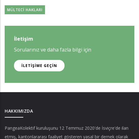
MÜLTECI HAKLARI
İletişim
Sorularınız ve daha fazla bilgi için
İLETIŞIME GEÇIN
HAKKIMIZDA
PangeaKolektif
kuruluşunu 12 Temmuz 2020'de İsviçre'de ilan
etmiş, kantonlararası faaliyet gösteren yasal bir dernek olarak