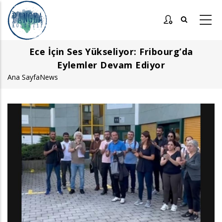
Ana
içeriğe
atla
Ece İçin Ses Yükseliyor: Fribourg’da
Eylemler Devam Ediyor
Ana Sayfa
News
Sayfa
yolu
Görsel