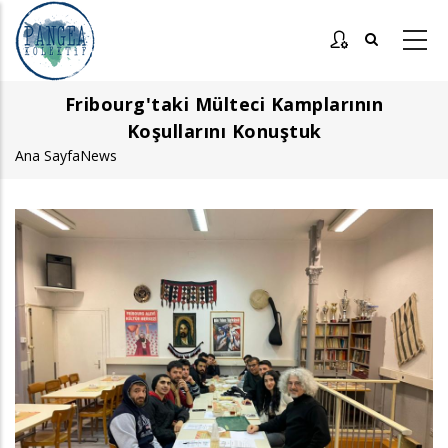
Ana
içeriğe
atla
Fribourg'taki Mülteci Kamplarının
Koşullarını Konuştuk
Ana Sayfa
News
Sayfa
yolu
Görsel