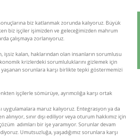
 sonuçlarına biz katlanmak zorunda kalıyoruz. Büyük
ırken biz işçiler işimizden ve geleceğimizden mahrum
arda çalışmaya zorlanıyoruz.
, işsiz kalan, haklarından olan insanların sorumlusu
konomik krizlerdeki sorumluluklarını gizlemek için
 yaşanan sorunlara karşı birlikte tepki göstermemizi
nkten işçilerle sömürüye, ayrımcılığa karşı ortak
şı uygulamalara maruz kalıyoruz. Entegrasyon ya da
 alınıyor, sınır dışı ediliyor veya oturum hakkımız için
sel çözüm adımları bir işe yaramıyor. Sorunlar devam
ız diyoruz. Umutsuzluğa, yaşadığımız sorunlara karşı