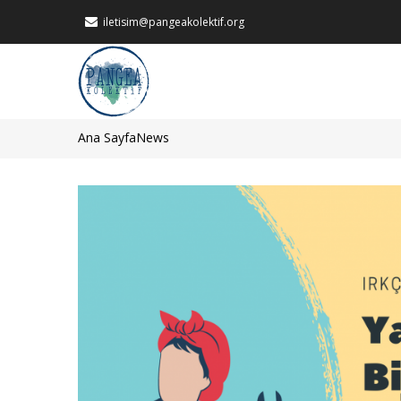
Ana
iletisim@pangeakolektif.org
içeriğe
atla
MAIN
NAVIGATION
Ana Sayfa
News
Sayfa
yolu
Görsel