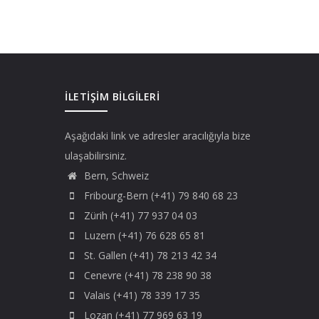
İLETIŞIM BILGILERI
Aşağıdaki link ve adresler aracılığıyla bize
ulaşabilirsiniz.
Bern, Schweiz
Fribourg-Bern (+41) 79 840 68 23
Zürih (+41) 77 937 04 03
Luzern (+41) 76 628 65 81
St. Gallen (+41) 78 213 42 34
Cenevre (+41) 78 238 90 38
Valais (+41) 78 339 17 35
Lozan (+41) 77 969 63 19