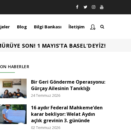
jeler
Blog
Bilgi Bankası
İletişim
MÜRÜYE SON! 1 MAYIS’TA BASEL’DEYİZ!
SON HABERLER
Bir Geri Gönderme Operasyonu:
Gürçay Ailesinin Tanıklığı
24 Temmuz 2026
16 aydır Federal Mahkeme’den
karar bekliyor: Welat Aydın
açlık grevinin 3. gününde
02 Temmuz 2026