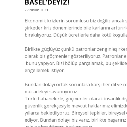
BASEL’DEYİZ!
27 Nisan 2021
Ekonomik krizlerin sorumlusu biz değiliz ancak
şirketler kriz dönemlerinde bile karlarını arttır
bırakılıyoruz. Düşük ücretlerle daha kötü koşull
Birlikte güçlüyüz çünkü patronlar zenginleşirken
olarak biz göçmenler gösteriliyoruz. Patronlar e
bunu yapıyor. Bizi bölüp parçalamak, bu şekilde
engellemek istiyor.
Bundan dolayı ortak sorunlara karşı her dil ve re
mücadeleyi savunuyoruz.
Türlü bahanelerle, göçmenler olarak insanlık dı
güvenlik gerekçesiyle mevcut haklarımız elimizden
yıllarca bekletiliyoruz. Bireysel tepkiler, birey
ediyor. Bundan dolayı biz varız, birlikte başarır
yalnız olmadığımızı haykırıyoruz.