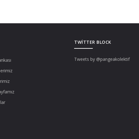
TWITTER BLOCK
Tweets by @pangeakolektif
ankası
lerimiz
rimiz
ayfamız
lar