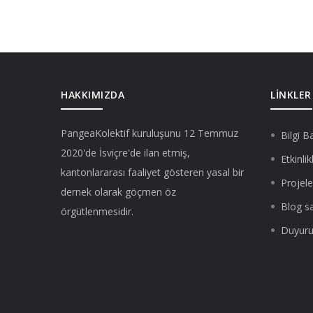
HAKKIMIZDA
LINKLER
PangeaKolektif
kuruluşunu 12 Temmuz
Bilgi B
2020'de İsviçre'de ilan etmiş,
Etkinlik
kantonlararası faaliyet gösteren yasal bir
Projele
dernek olarak göçmen öz
Blog s
örgütlenmesidir.
Duyuru