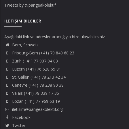
Tweets by @pangeakolektif
İLETIŞIM BILGILERI
Aşağıdaki link ve adresler aracılığıyla bize ulaşabilirsiniz.
Bern, Schweiz
Fribourg-Bern (+41) 79 840 68 23
Zürih (+41) 77 937 04 03
Luzern (+41) 76 628 65 81
St. Gallen (+41) 78 213 42 34
Cenevre (+41) 78 238 90 38
Valais (+41) 78 339 17 35
Lozan (+41) 77 969 63 19
iletisim@pangeakolektif.org
Facebook
Twitter