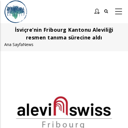
Ana
içeriğe
atla
İsviçre’nin Fribourg Kantonu Aleviliği
resmen tanıma sürecine aldı
Ana Sayfa
News
Sayfa
yolu
Görsel