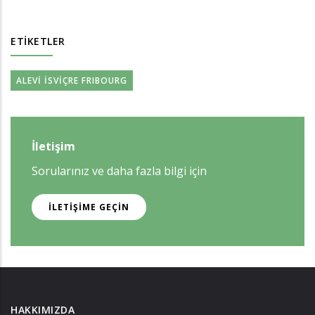
ETIKETLER
ALEVİ İSVİÇRE FRIBOURG
İletişim
Sorularınız ve daha fazla bilgi için
İLETIŞIME GEÇIN
HAKKIMIZDA