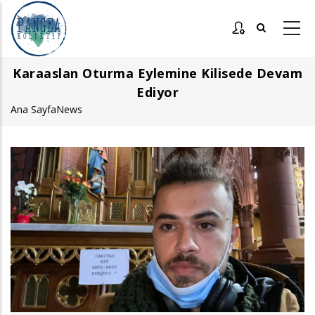
Ana
içeriğe
atla
Karaaslan Oturma Eylemine Kilisede Devam
Ediyor
Ana Sayfa
News
Sayfa
yolu
Görsel