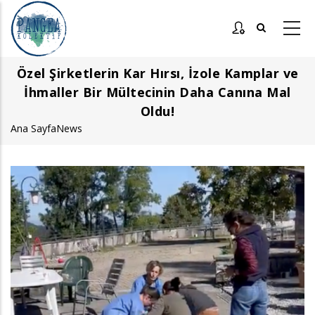
Ana
içeriğe
atla
Özel Şirketlerin Kar Hırsı, İzole Kamplar ve
İhmaller Bir Mültecinin Daha Canına Mal
Oldu!
Ana Sayfa
News
Sayfa
yolu
Görsel