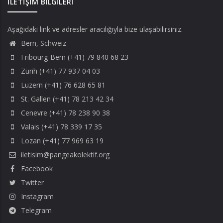
İLETIŞIM BILGILERI
Aşağıdaki link ve adresler aracılığıyla bize ulaşabilirsiniz.
Bern, Schweiz
Fribourg-Bern (+41) 79 840 68 23
Zürih (+41) 77 937 04 03
Luzern (+41) 76 628 65 81
St. Gallen (+41) 78 213 42 34
Cenevre (+41) 78 238 90 38
Valais (+41) 78 339 17 35
Lozan (+41) 77 969 63 19
iletisim@pangeakolektif.org
Facebook
Twitter
Instagram
Telegram