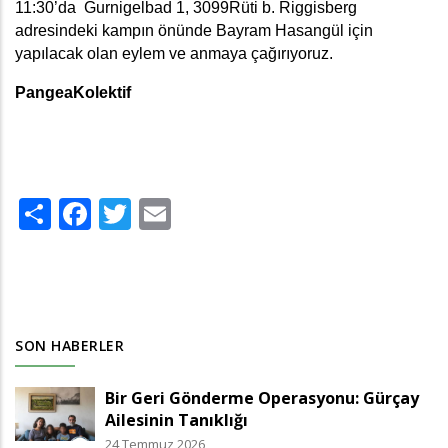
11:30’da  
Gurnigelbad 1, 3099Rüti b. Riggisberg 
adresindeki kampın önünde 
Bayram Hasangül için 
yapılacak olan eylem ve anmaya çağırıyoruz. 
PangeaKolektif
Share
Facebook
Twitter
Email
SON HABERLER
Bir Geri Gönderme Operasyonu: Gürçay
Ailesinin Tanıklığı
24 Temmuz 2026