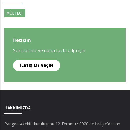
MÜLTECI
İletişim
Sorularınız ve daha fazla bilgi için
İLETIŞIME GEÇIN
HAKKIMIZDA
PangeaKolektif
kuruluşunu 12 Temmuz 2020'de İsviçre'de ilan