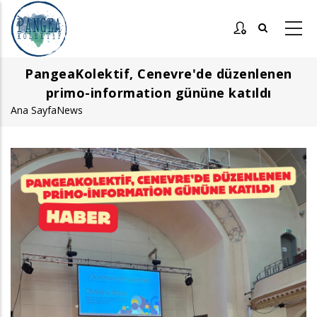
Ana
içeriğe
atla
PangeaKolektif, Cenevre'de düzenlenen
primo-information gününe katıldı
Ana Sayfa
News
Sayfa
yolu
Görsel