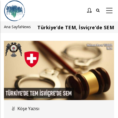
Ana
içeriğe
atla
Ana Sayfa
News
Türkiye’de TEM, İsviçre’de SEM
Sayfa
yolu
Görsel
Köşe Yazısı