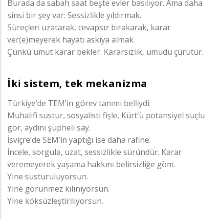
Burada da sabah saat beşte evler basılıyor. Ama daha
sinsi bir şey var: Sessizlikle yıldırmak.
Süreçleri uzatarak, cevapsız bırakarak, karar
ver(e)meyerek hayatı askıya almak.
Çünkü umut karar bekler. Kararsızlık, umudu çürütür.
İki sistem, tek mekanizma
Türkiye’de TEM’in görev tanımı belliydi:
Muhalifi sustur, sosyalisti fişle, Kürt’ü potansiyel suçlu
gör, aydını şüpheli say.
İsviçre’de SEM’in yaptığı ise daha rafine:
İncele, sorgula, uzat, sessizlikle süründür. Karar
veremeyerek yaşama hakkını belirsizliğe göm.
Yine susturuluyorsun.
Yine görünmez kılınıyorsun.
Yine köksüzleştiriliyorsun.