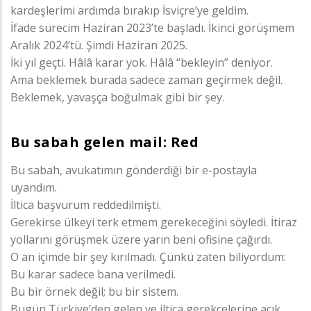
kardeşlerimi ardımda bırakıp İsviçre’ye geldim.
İfade sürecim Haziran 2023’te başladı. İkinci görüşmem
Aralık 2024’tü. Şimdi Haziran 2025.
İki yıl geçti. Hâlâ karar yok. Hâlâ “bekleyin” deniyor.
Ama beklemek burada sadece zaman geçirmek değil.
Beklemek, yavaşça boğulmak gibi bir şey.
Bu sabah gelen mail: Red
Bu sabah, avukatımın gönderdiği bir e-postayla
uyandım.
İltica başvurum reddedilmişti.
Gerekirse ülkeyi terk etmem gerekeceğini söyledi. İtiraz
yollarını görüşmek üzere yarın beni ofisine çağırdı.
O an içimde bir şey kırılmadı. Çünkü zaten biliyordum:
Bu karar sadece bana verilmedi.
Bu bir örnek değil; bu bir sistem.
Bugün Türkiye’den gelen ve iltica gerekçelerine açık