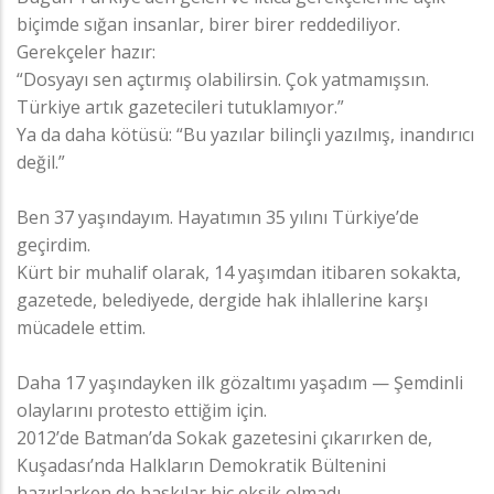
biçimde sığan insanlar, birer birer reddediliyor.
Gerekçeler hazır:
“Dosyayı sen açtırmış olabilirsin. Çok yatmamışsın.
Türkiye artık gazetecileri tutuklamıyor.”
Ya da daha kötüsü: “Bu yazılar bilinçli yazılmış, inandırıcı
değil.”
Ben 37 yaşındayım. Hayatımın 35 yılını Türkiye’de
geçirdim.
Kürt bir muhalif olarak, 14 yaşımdan itibaren sokakta,
gazetede, belediyede, dergide hak ihlallerine karşı
mücadele ettim.
Daha 17 yaşındayken ilk gözaltımı yaşadım — Şemdinli
olaylarını protesto ettiğim için.
2012’de Batman’da Sokak gazetesini çıkarırken de,
Kuşadası’nda Halkların Demokratik Bültenini
hazırlarken de baskılar hiç eksik olmadı.