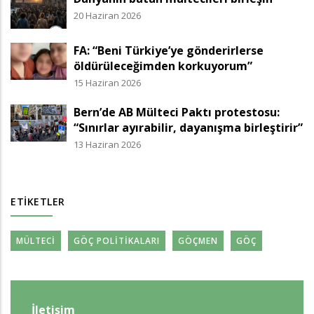
20 Haziran 2026
FA: “Beni Türkiye’ye gönderirlerse
öldürüleceğimden korkuyorum”
15 Haziran 2026
Bern’de AB Mülteci Paktı protestosu:
“Sınırlar ayırabilir, dayanışma birleştirir”
13 Haziran 2026
ETIKETLER
MÜLTECI
GÖÇ POLITIKALARI
GÖÇMEN
GÖÇ
İletişim