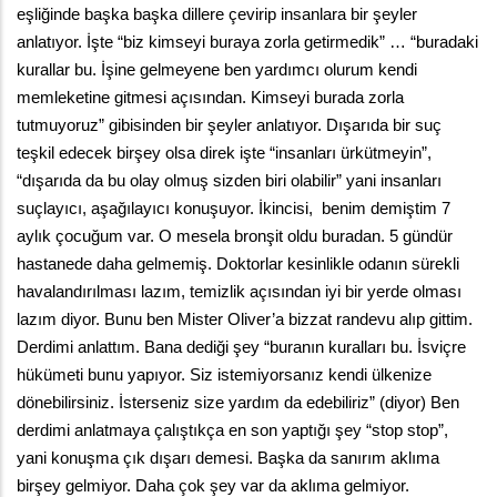
eşliğinde başka başka dillere çevirip insanlara bir şeyler 
anlatıyor. İşte “biz kimseyi buraya zorla getirmedik” … “buradaki 
kurallar bu. İşine gelmeyene ben yardımcı olurum kendi 
memleketine gitmesi açısından. Kimseyi burada zorla 
tutmuyoruz” gibisinden bir şeyler anlatıyor. Dışarıda bir suç 
teşkil edecek birşey olsa direk işte “insanları ürkütmeyin”, 
“dışarıda da bu olay olmuş sizden biri olabilir” yani insanları 
suçlayıcı, aşağılayıcı konuşuyor. İkincisi,  benim demiştim 7 
aylık çocuğum var. O mesela bronşit oldu buradan. 5 gündür 
hastanede daha gelmemiş. Doktorlar kesinlikle odanın sürekli 
havalandırılması lazım, temizlik açısından iyi bir yerde olması 
lazım diyor. Bunu ben Mister Oliver’a bizzat randevu alıp gittim. 
Derdimi anlattım. Bana dediği şey “buranın kuralları bu. İsviçre 
hükümeti bunu yapıyor. Siz istemiyorsanız kendi ülkenize 
dönebilirsiniz. İsterseniz size yardım da edebiliriz” (diyor) Ben  
derdimi anlatmaya çalıştıkça en son yaptığı şey “stop stop”,  
yani konuşma çık dışarı demesi. Başka da sanırım aklıma 
birşey gelmiyor. Daha çok şey var da aklıma gelmiyor. 