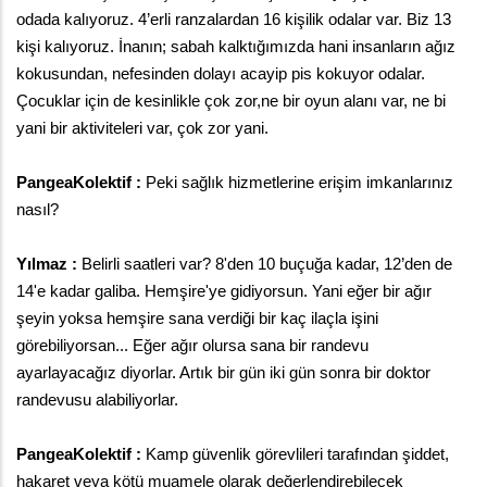
odada kalıyoruz. 4’erli ranzalardan 16 kişilik odalar var. Biz 13 
kişi kalıyoruz. İnanın; sabah kalktığımızda hani insanların ağız 
kokusundan, nefesinden dolayı acayip pis kokuyor odalar. 
Çocuklar için de kesinlikle çok zor,ne bir oyun alanı var, ne bi 
yani bir aktiviteleri var, çok zor yani. 
PangeaKolektif : 
Peki sağlık hizmetlerine erişim imkanlarınız 
nasıl?
Yılmaz :
 Belirli saatleri var? 8'den 10 buçuğa kadar, 12’den de 
14'e kadar galiba. Hemşire'ye gidiyorsun. Yani eğer bir ağır 
şeyin yoksa hemşire sana verdiği bir kaç ilaçla işini 
görebiliyorsan... Eğer ağır olursa sana bir randevu 
ayarlayacağız diyorlar. Artık bir gün iki gün sonra bir doktor 
randevusu alabiliyorlar. 
PangeaKolektif :
 Kamp güvenlik görevlileri tarafından şiddet, 
hakaret veya kötü muamele olarak değerlendirebilecek 