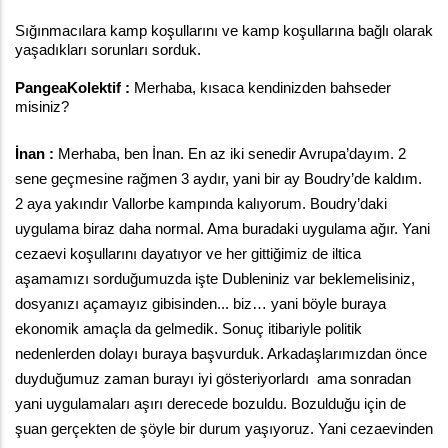
Sığınmacılara kamp koşullarını ve kamp koşullarına bağlı olarak 
yaşadıkları sorunları sorduk. 
PangeaKolektif : 
Merhaba, kısaca kendinizden bahseder 
misiniz? 
İnan : 
Merhaba, ben İnan. En az iki senedir Avrupa’dayım. 2 
sene geçmesine rağmen 3 aydır, yani bir ay Boudry’de kaldım. 
2 aya yakındır Vallorbe kampında kalıyorum. Boudry’daki 
uygulama biraz daha normal. Ama buradaki uygulama ağır. Yani 
cezaevi koşullarını dayatıyor ve her gittiğimiz de iltica 
aşamamızı sorduğumuzda işte Dubleniniz var beklemelisiniz, 
dosyanızı açamayız gibisinden... biz… yani böyle buraya 
ekonomik amaçla da gelmedik. Sonuç itibariyle politik 
nedenlerden dolayı buraya başvurduk. Arkadaşlarımızdan önce 
duyduğumuz zaman burayı iyi gösteriyorlardı  ama sonradan 
yani uygulamaları aşırı derecede bozuldu. Bozulduğu için de 
şuan gerçekten de şöyle bir durum yaşıyoruz. Yani cezaevinden 