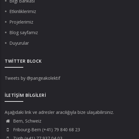
Bilgi Bankası
Etkinliklerimiz
Projelerimiz
Blog sayfamız
Duyurular
TWITTER BLOCK
Tweets by @pangeakolektif
İLETIŞIM BILGILERI
Aşağıdaki link ve adresler aracılığıyla bize ulaşabilirsiniz.
Bern, Schweiz
Fribourg-Bern (+41) 79 840 68 23
Zürih (+41) 77 937 04 03