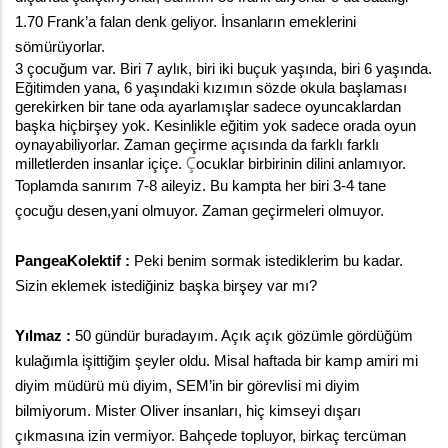
1.70 Frank’a falan denk geliyor. İnsanların emeklerini 
sömürüyorlar.
3 çocuğum var. Biri 7 aylık, biri iki buçuk yaşında, biri 6 yaşında. 
Eğitimden yana, 6 yaşındaki kızımın sözde okula başlaması 
gerekirken bir tane oda ayarlamışlar sadece oyuncaklardan 
başka hiçbirşey yok. Kesinlikle eğitim yok sadece orada oyun 
oynayabiliyorlar. Zaman geçirme açısında da farklı farklı 
Ç
milletlerden insanlar içiçe. 
ocuklar birbirinin dilini anlamıyor. 
Toplamda sanırım 7-8 aileyiz. Bu kampta her biri 3-4 tane 
çocuğu desen,yani olmuyor. Zaman geçirmeleri olmuyor. 
PangeaKolektif : 
Peki benim sormak istediklerim bu kadar. 
Sizin eklemek istediğiniz başka birşey var mı?
Yılmaz :
 50 gündür buradayım. Açık açık gözümle gördüğüm 
kulağımla işittiğim şeyler oldu. Misal haftada bir kamp amiri mi 
diyim müdürü mü diyim, SEM’in bir görevlisi mi diyim 
bilmiyorum. Mister Oliver insanları, hiç kimseyi dışarı 
çıkmasına izin vermiyor. Bahçede topluyor, birkaç tercüman 