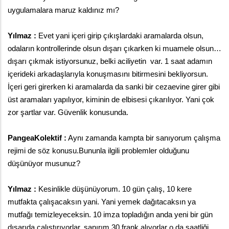
uygulamalara maruz kaldınız mı? 
Yılmaz :
 Evet yani içeri girip çıkışlardaki aramalarda olsun, 
odaların kontrollerinde olsun dışarı çıkarken ki muamele olsun… 
dışarı çıkmak istiyorsunuz, belki aciliyetin  var. 1 saat adamın 
içerideki arkadaşlarıyla konuşmasını bitirmesini bekliyorsun. 
İçeri geri girerken ki aramalarda da sanki bir cezaevine girer gibi 
üst aramaları yapılıyor, kiminin de elbisesi çıkarılıyor. Yani çok 
zor şartlar var. Güvenlik konusunda. 
PangeaKolektif :
 Aynı zamanda kampta bir sanıyorum çalışma 
rejimi de söz konusu.
Bununla ilgili problemler olduğunu 
düşünüyor musunuz? 
Yılmaz :
 Kesinlikle düşünüyorum. 10 gün çalış, 10 kere 
mutfakta çalışacaksın yani. Yani yemek dağıtacaksın ya 
mutfağı temizleyeceksin. 10 imza topladığın anda yeni bir gün 
dışarıda çalıştırıyorlar, sanırım 30 frank alıyorlar o da saatliği 