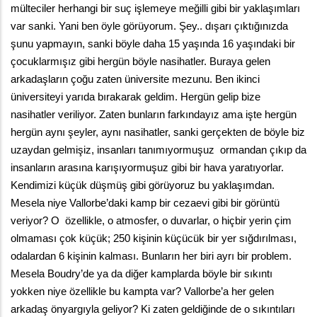
mülteciler herhangi bir suç işlemeye meğilli gibi bir yaklaşımları 
var sanki. Yani ben öyle görüyorum. Şey.. dışarı çıktığınızda 
şunu yapmayın, sanki böyle daha 15 yaşında 16 yaşındaki bir 
çocuklarmışız gibi hergün böyle nasihatler. Buraya gelen 
arkadaşların çoğu zaten üniversite mezunu. Ben ikinci 
üniversiteyi yarıda bırakarak geldim. Hergün gelip bize 
nasihatler veriliyor. Zaten bunların farkındayız ama işte hergün 
hergün aynı şeyler, aynı nasihatler, sanki gerçekten de böyle biz 
uzaydan gelmişiz, insanları tanımıyormuşuz  ormandan çıkıp da 
insanların arasına karışıyormuşuz gibi bir hava yaratıyorlar. 
Kendimizi küçük düşmüş gibi görüyoruz bu yaklaşımdan. 
Mesela niye Vallorbe’daki kamp bir cezaevi gibi bir görüntü 
veriyor? O  özellikle, o atmosfer, o duvarlar, o hiçbir yerin çim 
olmaması çok küçük; 250 kişinin küçücük bir yer sığdırılması, 
odalardan 6 kişinin kalması. Bunların her biri ayrı bir problem. 
Mesela Boudry’de ya da diğer kamplarda böyle bir sıkıntı 
yokken niye özellikle bu kampta var? Vallorbe’a her gelen 
arkadaş önyargıyla geliyor? Ki zaten geldiğinde de o sıkıntıları 