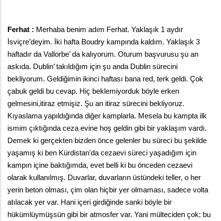
Ferhat : 
Merhaba benim adım Ferhat. Yaklaşık 1 aydır 
İsviçre’deyim. İki hafta Boudry kampında kaldım. Yaklaşık 3 
haftadır da Vallorbe’ da kalıyorum. Oturum başvurusu şu an 
askıda. Dublin’ takıldığım için şu anda Dublin sürecini 
bekliyorum. Geldiğimin ikinci haftası bana red, terk geldi. Çok 
çabuk geldi bu cevap. Hiç beklemiyorduk böyle erken 
gelmesini,itiraz etmişiz. Şu an itiraz sürecini bekliyoruz. 
Kıyaslama yapıldığında diğer kamplarla. Mesela bu kampta ilk 
ismim çıktığında ceza evine hoş geldin gibi bir yaklaşım vardı. 
Demek ki gerçekten bizden önce gelenler bu süreci bu şekilde 
yaşamış ki ben Kürdistan'da cezaevi süreci yaşadığım için 
kampın içine baktığımda, evet belli ki bu önceden cezaevi 
olarak kullanılmış. Duvarlar, duvarların üstündeki teller, o her 
yerin beton olması, çim olan hiçbir yer olmaması, sadece volta 
atılacak yer var. Hani içeri girdiğinde sanki böyle bir 
hükümlüymüşsün gibi bir atmosfer var. Yani mülteciden çok; bu 