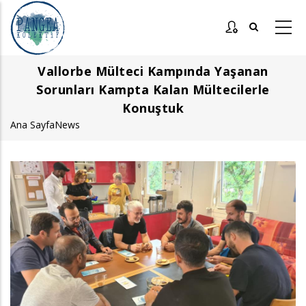
Ana
içeriğe
atla
Vallorbe Mülteci Kampında Yaşanan
Sorunları Kampta Kalan Mültecilerle
Konuştuk
Ana Sayfa
News
Sayfa
yolu
Görsel