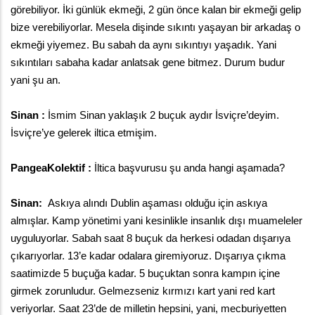
görebiliyor. İki günlük ekmeği, 2 gün önce kalan bir ekmeği gelip 
bize verebiliyorlar. Mesela dişinde sıkıntı yaşayan bir arkadaş o 
ekmeği yiyemez. Bu sabah da aynı sıkıntıyı yaşadık. Yani 
sıkıntıları sabaha kadar anlatsak gene bitmez. Durum budur 
yani şu an.
Sinan : 
İsmim Sinan yaklaşık 2 buçuk aydır İsviçre’deyim. 
İsviçre’ye gelerek iltica etmişim. 
PangeaKolektif :
 İltica başvurusu şu anda hangi aşamada?
Sinan: 
 Askıya alındı Dublin aşaması olduğu için askıya 
almışlar. Kamp yönetimi yani kesinlikle insanlık dışı muameleler 
uyguluyorlar. Sabah saat 8 buçuk da herkesi odadan dışarıya 
çıkarıyorlar. 13’e kadar odalara giremiyoruz. Dışarıya çıkma 
saatimizde 5 buçuğa kadar. 5 buçuktan sonra kampın içine 
girmek zorunludur. Gelmezseniz kırmızı kart yani red kart 
veriyorlar. Saat 23’de de milletin hepsini, yani, mecburiyetten 