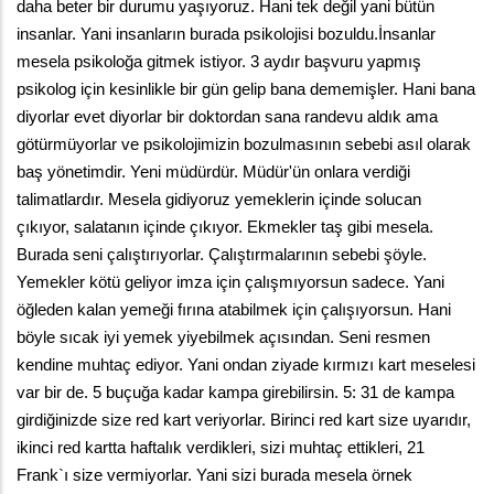
daha beter bir durumu yaşıyoruz. Hani tek değil yani bütün 
insanlar. Yani insanların burada psikolojisi bozuldu.İnsanlar 
mesela psikoloğa gitmek istiyor. 3 aydır başvuru yapmış 
psikolog için kesinlikle bir gün gelip bana dememişler. Hani bana 
diyorlar evet diyorlar bir doktordan sana randevu aldık ama 
götürmüyorlar ve psikolojimizin bozulmasının sebebi asıl olarak 
baş yönetimdir. Yeni müdürdür. Müdür'ün onlara verdiği 
talimatlardır. Mesela gidiyoruz yemeklerin içinde solucan 
çıkıyor, salatanın içinde çıkıyor. Ekmekler taş gibi mesela. 
Burada seni çalıştırıyorlar. Çalıştırmalarının sebebi şöyle. 
Yemekler kötü geliyor imza için çalışmıyorsun sadece. Yani 
öğleden kalan yemeği fırına atabilmek için çalışıyorsun. Hani 
böyle sıcak iyi yemek yiyebilmek açısından. Seni resmen 
kendine muhtaç ediyor. Yani ondan ziyade kırmızı kart meselesi 
var bir de. 5 buçuğa kadar kampa girebilirsin. 5: 31 de kampa 
girdiğinizde size red kart veriyorlar. Birinci red kart size uyarıdır, 
ikinci red kartta haftalık verdikleri, sizi muhtaç ettikleri, 21 
Frank`ı size vermiyorlar. Yani sizi burada mesela örnek 