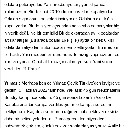
odalara götürüyorlar. Yani mecburiyetten, yani dışarıda 
kalamazsın. Bir de saat 23:10 oldu mu ışıkları kapatıyorlar. 
Odaları sigortasını, şalterleri indiriyorlar. Odaların elektriğini 
kapatıyorlar. Bir de hijyen açısından ne lavabo ne banyolar hiç 
hijyenik değil. Ne bir temizlik! Bir de ekstradan aylık odalardan 
altışar altışar (Bu arada odalar 16 kişilik) ayda bir kez 6 kişi 
odalardan alıyorlar. Bütün odaları temizlettiriyorlar. Bu mecburi 
bir haldir. Yani mecburi bir durumdur. Temizliği yapmazsan red 
kart veriyorlar. O haftalık maaşını alamıyorsun. Yani sözde 
verdikleri 21 Frank`ı. 
Yılmaz :
 Merhaba ben de Yılmaz Çevik Türkiye'den İsviçre'ye 
geldim. 9 Haziran 2022 tarihinde. Yaklaşık 45 gün Neuchâtel’in 
Boudry kampında kaldım. 45 gün sonra Lozan'ın Vallorbe 
Kasabasına, bir kampa verdiler. Şu an o kampta sürecimi 
bekliyorum. Kaç defa sormama rağmen hala bekleyeceksiniz, 
daha bir netice yok denildi. Burda gerçekten hijyenden 
bahsetmek çok zor, çünkü çok zor şartlarda yaşıyoruz. 4 aile bir 