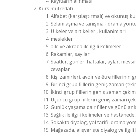
Kayıtların alınması
Kurs müfredatı
Alfabet (karşılaştırmalı) ve okunuş kur
Selamlaşma ve tanışma - drama yönt
Ülkeler ve artikelleri, kullanimlari
meslekler
aile ve akraba ile ilgili kelimeler
Rakamlar, sayılar
Saatler, günler, haftalar, aylar, mevs
cevaplar
Kişi zamirleri, avoir ve être fillerini
Birinci grup fiillerin geniş zaman çeki
İkinci grup fiillerin geniş zaman çekim
Üçüncü grup fiillerin geniş zaman çek
Günlük yaşama dair filler ve günü an
Sağlık ile ilgili kelimeler ve hastane
Sokakta diyalog, yol tarifi -drama yön
Mağazada, alışverişte diyalog ve ilgili