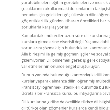
yürütebilmeleri, eğitim görebilmeleri ve meslek e
çocuklarının okullarındaki durumlarının takipçisi
her adım için geldikleri göç ülkesinin dilini öğre
göç ettikleri ilk günden itibaren öncelikleri her
zorluklarla karşılaşıyorlar.
Kamplardaki mülteciler uzun süre dil kurslarına 
kurslara gitmelerine elverişli değil. Yaşama dahi
sorunlarını çözmek için bulundukları kantonun di
Aile birleşimi ile gelmiş göçmen işçiler ve sosy
gidemiyorlar. Dil bilmemek gerek iş gerek sosyal
var etmelerinin önünde engel oluşturuyor.
Bunun yanında bulunduğu kantonda(iki dilli kanto
kurslar yaparak almanca dilini öğrenmiş mülteciler
Fransızcayı öğrenmek istedikleri durumda bu lüks
Ücretsiz bir Fransızca kursu bu ihtiyaçlarına ceva
Dil kurslarına gidilse de özellikle türkçe dil bi
dil türkçe olan göçmenler kurslarda kendi bildiği 