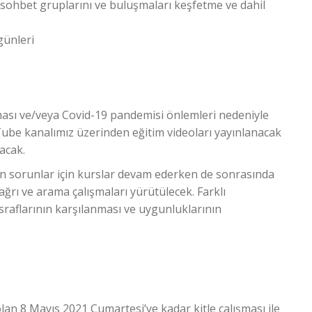
sohbet gruplarını ve buluşmaları keşfetme ve dahil
günleri
ması ve/veya Covid-19 pandemisi önlemleri nedeniyle
be kanalımız üzerinden eğitim videoları yayınlanacak
acak.
an sorunlar için kurslar devam ederken de sonrasında
ğrı ve arama çalışmaları yürütülecek. Farklı
asraflarının karşılanması ve uygunluklarının
olan 8 Mayıs 2021 Cumartesi’ye kadar kitle çalışması ile