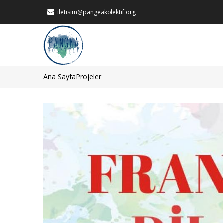
Ana
iletisim@pangeakolektif.org
içeriğe
atla
MAIN
NAVIGATION
Ana Sayfa
Projeler
Sayfa
yolu
Görsel