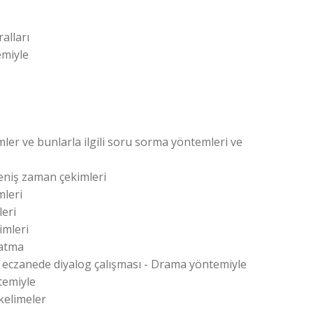
alları
emiyle
imler ve bunlarla ilgili soru sorma yöntemleri ve
n geniş zaman çekimleri
mleri
leri
imleri
latma
de, eczanede diyalog çalışması - Drama yöntemiyle
temiyle
 kelimeler