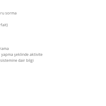
oru sorma
fait)
 arama
k yapma şeklinde aktivite
 sistemine dair bilgi