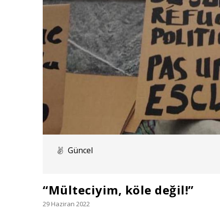
Güncel
“Mülteciyim, köle değil!”
29 Haziran 2022