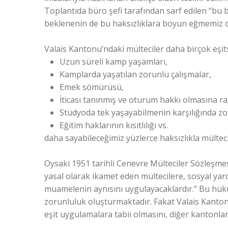
Toplantıda büro şefi tarafından sarf edilen “bu b
beklenenin de bu haksızlıklara boyun eğmemiz o
Valais Kantonu’ndaki mülteciler daha birçok eşit
Uzun süreli kamp yaşamları,
Kamplarda yaşatılan zorunlu çalışmalar,
Emek sömürüsü,
İticası tanınmış ve oturum hakkı olmasına 
Stüdyoda tek yaşayabilmenin karşılığında zor
Eğitim haklarının kısıtlılığı vs.
daha sayabileceğimiz yüzlerce haksızlıkla mülteci
Oysaki 1951 tarihli Cenevre Mülteciler Sözleşmes
yasal olarak ikamet eden mültecilere, sosyal yar
muamelenin aynısını uygulayacaklardır.” Bu hükü
zorunluluk oluşturmaktadır. Fakat Valais Kantonu
eşit uygulamalara tabii olmasını, diğer kantonlard