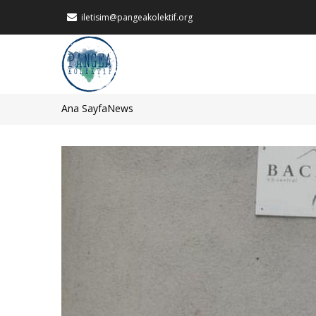
Ana
iletisim@pangeakolektif.org
içeriğe
atla
MAIN
NAVIGATION
Ana Sayfa
News
Sayfa
yolu
Görsel