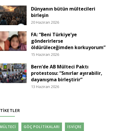
Dünyanın bütün mültecileri
birleşin
20 Haziran 2026
FA: “Beni Türkiye’ye
gönderirlerse
öldürüleceğimden korkuyorum”
15 Haziran 2026
Bern’de AB Mülteci Paktı
protestosu: “Sınırlar ayırabilir,
dayanışma birleştirir”
13 Haziran 2026
TIKETLER
MÜLTECI
GÖÇ POLITIKALARI
İSVIÇRE