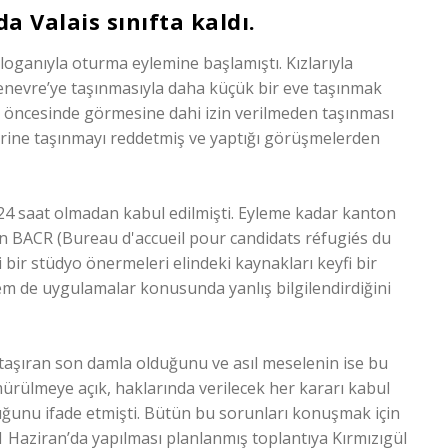
 Valais sınıfta kaldı.
sloganıyla oturma eylemine başlamıştı. Kızlarıyla
 Cenevre’ye taşınmasıyla daha küçük bir eve taşınmak
 öncesinde görmesine dahi izin verilmeden taşınması
rine taşınmayı reddetmiş ve yaptığı görüşmelerden
 24 saat olmadan kabul edilmişti. Eyleme kadar kanton
en BACR (Bureau d'accueil pour candidats réfugiés du
 bir stüdyo önermeleri elindeki kaynakları keyfi bir
hem de uygulamalar konusunda yanlış bilgilendirdiğini
taşıran son damla olduğunu ve asıl meselenin ise bu
ürülmeye açık, haklarında verilecek her kararı kabul
uğunu ifade etmişti. Bütün bu sorunları konuşmak için
1 Haziran’da yapılması planlanmış toplantıya Kırmızıgül