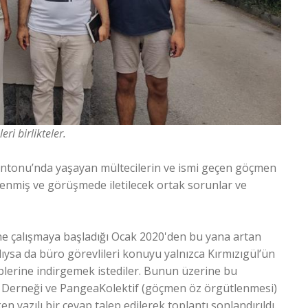
ri birlikteler.
 Kantonu’nda yaşayan mültecilerin ve ismi geçen göçmen
tlenmiş ve görüşmede iletilecek ortak sorunlar ve
 çalışmaya başladığı Ocak 2020'den bu yana artan
dıysa da büro görevlileri konuyu yalnızca Kırmızıgül’ün
plerine indirgemek istediler. Bunun üzerine bu
ma Derneği ve PangeaKolektif (göçmen öz örgütlenmesi)
en yazılı bir cevap talep edilerek toplantı sonlandırıldı.