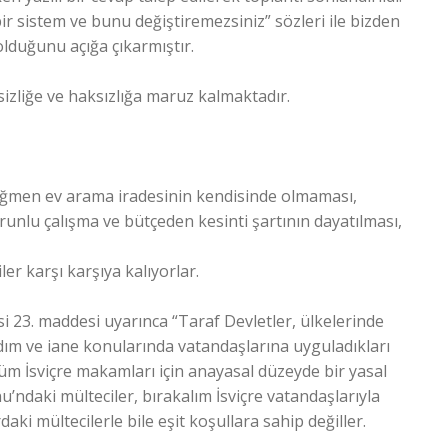
ir sistem ve bunu değiştiremezsiniz” sözleri ile bizden
lduğunu açığa çıkarmıştır.
sizliğe ve haksızlığa maruz kalmaktadır.
rağmen ev arama iradesinin kendisinde olmaması,
unlu çalışma ve bütçeden kesinti şartının dayatılması,
ler karşı karşıya kalıyorlar.
i 23. maddesi uyarınca “Taraf Devletler, ülkelerinde
dım ve iane konularında vatandaşlarına uyguladıkları
m İsviçre makamları için anayasal düzeyde bir yasal
’ndaki mülteciler, bırakalım İsviçre vatandaşlarıyla
aki mültecilerle bile eşit koşullara sahip değiller.