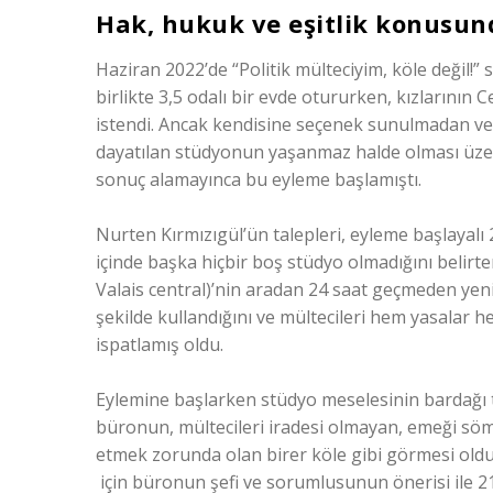
Hak, hukuk ve eşitlik konusunda
Haziran 2022’de “Politik mülteciyim, köle değil!” 
birlikte 3,5 odalı bir evde otururken, kızlarının
istendi. Ancak kendisine seçenek sunulmadan ve
dayatılan stüdyonun yaşanmaz halde olması üze
sonuç alamayınca bu eyleme başlamıştı.
Nurten Kırmızıgül’ün talepleri, eyleme başlayalı
içinde başka hiçbir boş stüdyo olmadığını belirt
Valais central)’nin aradan 24 saat geçmeden yeni
şekilde kullandığını ve mültecileri hem yasalar 
ispatlamış oldu.
Eylemine başlarken stüdyo meselesinin bardağı 
büronun, mültecileri iradesi olmayan, emeği söm
etmek zorunda olan birer köle gibi görmesi old
için büronun şefi ve sorumlusunun önerisi ile 2