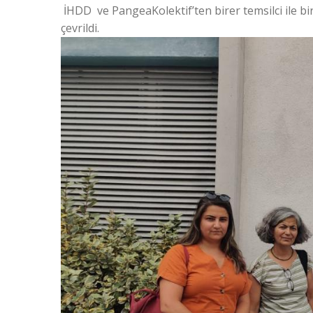
İHDD ve PangeaKolektif’ten birer temsilci ile bir
çevrildi.
Görsel