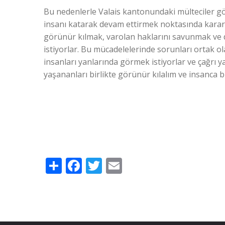
Bu nedenlerle Valais kantonundaki mülteciler gör
insanı katarak devam ettirmek noktasında kararl
görünür kılmak, varolan haklarını savunmak ve 
istiyorlar. Bu mücadelelerinde sorunları ortak o
insanları yanlarında görmek istiyorlar ve çağrı ya
yaşananları birlikte görünür kılalım ve insanca b
Share
Facebook
Twitter
Email