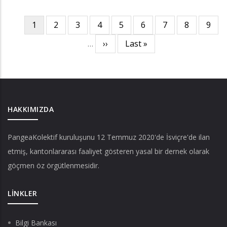
Şu
1
Page
2
Page
3
Page
4
Page
5
Page
6
Page
7
Page
8
Page
9
Sayfalama
an
…
Sonraki
››
Son
Last »
kullanılan
sayfa
sayfa
sayfa
HAKKIMIZDA
PangeaKolektif
kuruluşunu 12 Temmuz 2020'de İsviçre'de ilan
etmiş, kantonlararası faaliyet gösteren yasal bir dernek olarak
göçmen öz örgütlenmesidir.
LINKLER
Bilgi Bankası