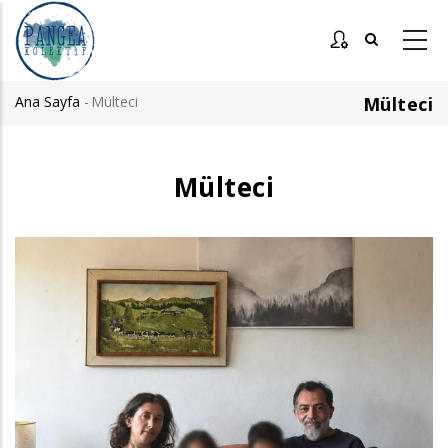
Ana
içeriğe
atla
Ana Sayfa
-
Mülteci
Mülteci
Sayfa
yolu
Mülteci