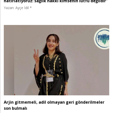
hatırlatıyoruz: sağlık hakkı kimsenin lütfu değildir”
Yazan: Ayçe İdil *
Arjin gitmemeli, adil olmayan geri gönderilmeler
son bulmalı