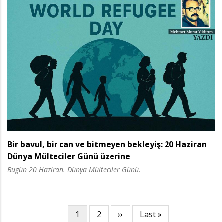
Bir bavul, bir can ve bitmeyen bekleyiş: 20 Haziran
Dünya Mülteciler Günü üzerine
Bugün 20 Haziran. Dünya Mülteciler Günü.
Şu
1
Page
2
Sonraki
››
Son
Last »
Sayfalama