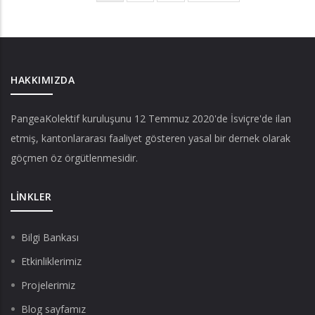
an
sayfa
sayfa
kullanılan
sayfa
HAKKIMIZDA
PangeaKolektif
kuruluşunu 12 Temmuz 2020'de İsviçre'de ilan
etmiş, kantonlararası faaliyet gösteren yasal bir dernek olarak
göçmen öz örgütlenmesidir.
LINKLER
Bilgi Bankası
Etkinliklerimiz
Projelerimiz
Blog sayfamız