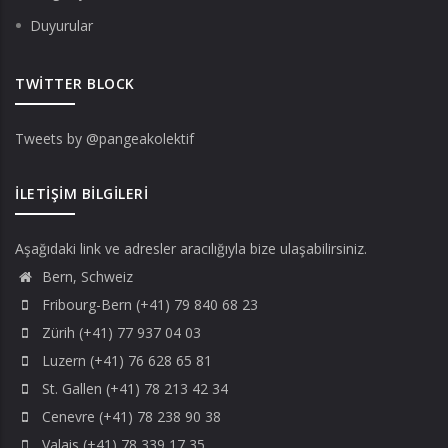
Duyurular
TWITTER BLOCK
Tweets by @pangeakolektif
İLETIŞIM BILGILERI
Aşağıdaki link ve adresler aracılığıyla bize ulaşabilirsiniz.
Bern, Schweiz
Fribourg-Bern (+41) 79 840 68 23
Zürih (+41) 77 937 04 03
Luzern (+41) 76 628 65 81
St. Gallen (+41) 78 213 42 34
Cenevre (+41) 78 238 90 38
Valais (+41) 78 339 17 35