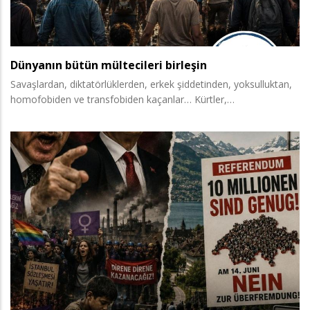
Dünyanın bütün mültecileri birleşin
Savaşlardan, diktatörlüklerden, erkek şiddetinden, yoksulluktan,
homofobiden ve transfobiden kaçanlar… Kürtler,…